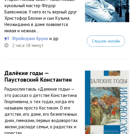
кукольный мастер Фёдор
Балясников. У него есть верный друг
Христофор Блохин и сын Кузьма.
Неожиданно в доме появляется
милая и нежная...
Фрейндлих Бруно
и др.
Слушать онлайн
2 часа 18 минут
Далёкие годы —
Паустовский Константин
Радиоспектакль «Далекие годы» —
это рассказ о детстве Константина
Георгиевича, о тех годах, когда его
называли просто Костиком. О его
детстве, его доме, его безмятежных
днях, гимназии, первых водоворотах
жизни, распаде семьи, о радостях и
горестях…