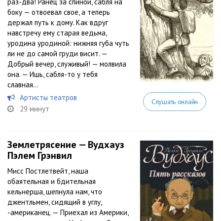
раз-два! Ранец за спиной, сабля на
боку — отвоевал свое, а теперь
держал путь к дому. Как вдруг
навстречу ему старая ведьма,
уродина уродиной: нижняя губа чуть
ли не до самой груди висит. —
Добрый вечер, служивый! — молвила
она. — Ишь, сабля-то у тебя
славная...
Артисты театров
Слушать онлайн
29 минут
Землетрясение — Вудхауз
Пэлем Грэнвил
Мисс Постлетвейт, наша
обаятельная и бдительная
кельнерша, шепнула нам, что
джентльмен, сидящий в углу,
-американец. — Приехал из Америки,