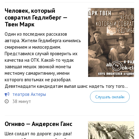
Человек, который
совратил Гедлиберг —
Твен Марк
Один из последних рассказов
автора. Жители Гедлиберга кичились
смирением и милосердием.
Представился случай проверить их
качества на ОТК. Какой-то чудак
завещал мешок звонкой монеты
местному самаритянину, имени
которого впотьмах не разобрал.
Девятнадцати кандидатам выпал шанс надеть тогу того...
театров Актеры
Слушать онлайн
38 минут
Огниво — Андерсен Ганс
Шел солдат по дороге: раз-два!