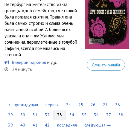
Петербург на жительство из-за
границы одно семейство, где главой
была пожилая княгиня. Правил она
была самых строгих и слыла очень
начитанной особой. А более всех
уважала она г-жу Жанлис, чьи
сочинения, переплетённые в голубой
сафьян, всегда помещались на
стенной...
Валерий Баринов
и др.
Слушать онлайн
24 минуты
← предыдущая
первая
24
25
26
27
28
29
30
31
32
33
34
35
36
37
38
39
40
41
42
последняя
следующая →