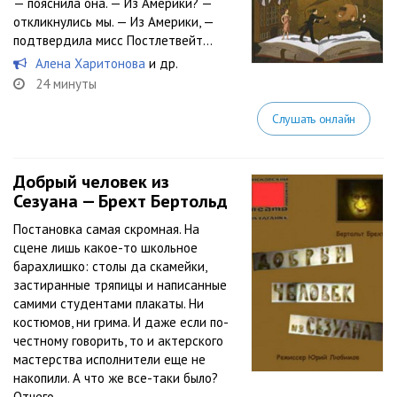
— пояснила она. — Из Америки? —
откликнулись мы. — Из Америки, —
подтвердила мисс Постлетвейт…
Алена Харитонова
и др.
24 минуты
Слушать онлайн
Добрый человек из
Сезуана — Брехт Бертольд
Постановка самая скромная. На
сцене лишь какое-то школьное
барахлишко: столы да скамейки,
застиранные тряпицы и написанные
самими студентами плакаты. Ни
костюмов, ни грима. И даже если по-
честному говорить, то и актерского
мастерства исполнители еще не
накопили. А что же все-таки было?
Отчего...