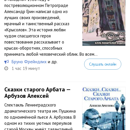
постреволюционном Петрограде
Александр Грин написал одно из
лучших своих произведений,
мрачный и таинственный рассказ
«Крысолов». Эта история любви
чудом спасшегося героя
повествования рассказывает о
крысах-оборотнях, способных
принимать любой человеческий облик. Во всем...
Бруно Фрейндлих
и др.
Слушать онлайн
1 час 19 минут
Сказки старого Арбата —
Арбузов Алексей
Спектакль Ленинградского
драматического театра им. Пушкина
по одноимённой пьесе А. Арбузова. В
одном из тихих уютных переулков
старой Москвы живёт талантливый