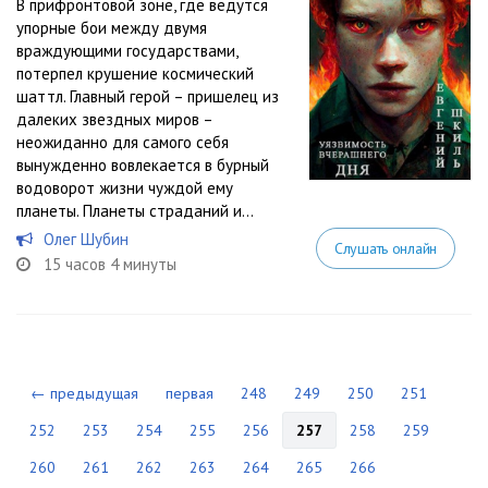
В прифронтовой зоне, где ведутся
упорные бои между двумя
враждующими государствами,
потерпел крушение космический
шаттл. Главный герой – пришелец из
далеких звездных миров –
неожиданно для самого себя
вынужденно вовлекается в бурный
водоворот жизни чуждой ему
планеты. Планеты страданий и...
Олег Шубин
Слушать онлайн
15 часов 4 минуты
← предыдущая
первая
248
249
250
251
252
253
254
255
256
257
258
259
260
261
262
263
264
265
266