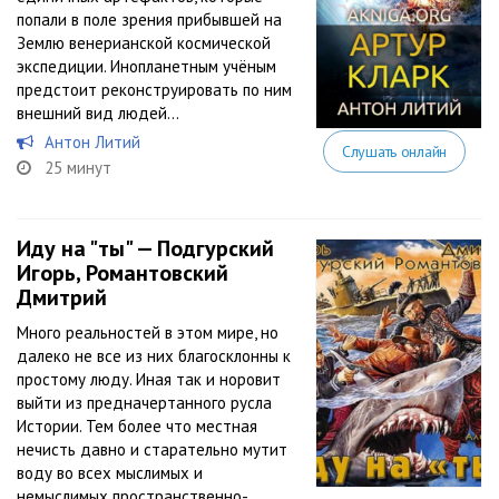
попали в поле зрения прибывшей на
Землю венерианской космической
экспедиции. Инопланетным учёным
предстоит реконструировать по ним
внешний вид людей…
Антон Литий
Слушать онлайн
25 минут
Иду на "ты" — Подгурский
Игорь, Романтовский
Дмитрий
Много реальностей в этом мире, но
далеко не все из них благосклонны к
простому люду. Иная так и норовит
выйти из предначертанного русла
Истории. Тем более что местная
нечисть давно и старательно мутит
воду во всех мыслимых и
немыслимых пространственно-