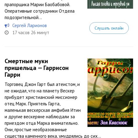
прапорщика Марии Баобабовой.
Оперативные сотрудники Отдела
подозрительной...
Сергей Ларионов
Слушать онлайн
17 часов 26 минут
Смертные муки
пришельца — Гаррисон
Гарри
Торговец Джон Гарт был атеистом, и
не ожидал, что на планету Вескер
прибудет христианский миссионер
отец Марк. Приятель Гарта,
маленькая вескерская амфибия Итин
и другие вескеряне наблюдали за
приездом отца Марка внимательно.
Они, простые необразованные
существа каменного века, умудрялись до сих...