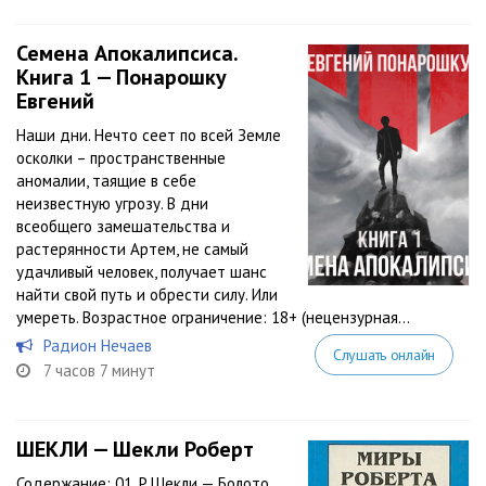
Семена Апокалипсиса.
Книга 1 — Понарошку
Евгений
Наши дни. Нечто сеет по всей Земле
осколки – пространственные
аномалии, таящие в себе
неизвестную угрозу. В дни
всеобщего замешательства и
растерянности Артем, не самый
удачливый человек, получает шанс
найти свой путь и обрести силу. Или
умереть. Возрастное ограничение: 18+ (нецензурная...
Радион Нечаев
Слушать онлайн
7 часов 7 минут
ШЕКЛИ — Шекли Роберт
Содержание: 01. Р.Шекли — Болото.