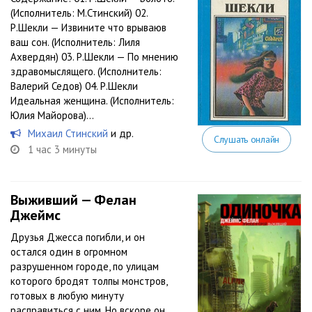
(Исполнитель: М.Стинский) 02.
Р.Шекли — Извините что врываюв
ваш сон. (Исполнитель: Лиля
Ахвердян) 03. Р.Шекли — По мнению
здравомыслящего. (Исполнитель:
Валерий Седов) 04. Р.Шекли
Идеальная женщина. (Исполнитель:
Юлия Майорова)...
Михаил Стинский
и др.
Слушать онлайн
1 час 3 минуты
Выживший — Фелан
Джеймс
Друзья Джесса погибли, и он
остался один в огромном
разрушенном городе, по улицам
которого бродят толпы монстров,
готовых в любую минуту
расправиться с ним. Но вскоре он