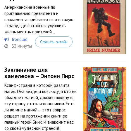
Американские военные по
приглашению президента и
парламента прибывают в отсталую
страну, где пытаются улучшить
жизнь местных жителей…
Ironclad
Слушать онлайн
33 минуты
Заклинание для
хамелеона — Энтони Пирс
Ксанф-страна в которой разлита
магия. Она везде и повсюду, и кто не
обладает магией, должен покинуть
эту страну, стать изгнанником. Есть
ли во мне магия? — этот вопрос
решает на протяжении книги ее
главный герой Бинк. И знакомит нас
со своей чудесной страной!