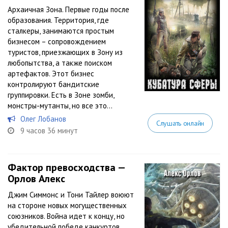
Архаичная Зона. Первые годы после
образования. Территория, где
сталкеры, занимаются простым
бизнесом – сопровождением
туристов, приезжающих в Зону из
любопытства, а также поиском
артефактов. Этот бизнес
контролируют бандитские
группировки. Есть в Зоне зомби,
монстры-мутанты, но все это...
Олег Лобанов
Слушать онлайн
9 часов 36 минут
Фактор превосходства —
Орлов Алекс
Джим Симмонс и Тони Тайлер воюют
на стороне новых могущественных
союзников. Война идет к концу, но
убедительной победе канкуртов