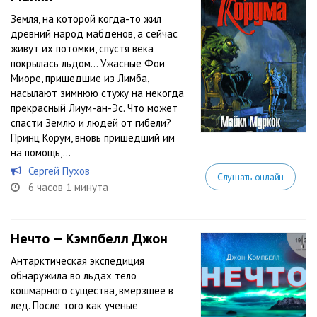
Земля, на которой когда-то жил
древний народ мабденов, а сейчас
живут их потомки, спустя века
покрылась льдом… Ужасные Фои
Миоре, пришедшие из Лимба,
насылают зимнюю стужу на некогда
прекрасный Лиум-ан-Эс. Что может
спасти Землю и людей от гибели?
Принц Корум, вновь пришедший им
на помощь,...
Сергей Пухов
Слушать онлайн
6 часов 1 минута
Нечто — Кэмпбелл Джон
Антарктическая экспедиция
обнаружила во льдах тело
кошмарного существа, вмёрзшее в
лед. После того как ученые