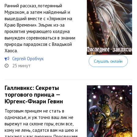
Ранний рассказ, потерянный
Муркоком, а затем найденный и
вышедший вместе с «Элриком на
Краю Времени». Эльрик из-за
проклятия умирающего колдуна
вынужден соревноваться в знании
природы парадоксов с Владыкой
Хаоса.
Сергей Оробчук
Слушать онлайн
25 минут
Галливикс: Секреты
торгового принца —
Юргенс-Фиари Гевин
Торговым принцем не стать в
одночасье, и уж точно ваш лик не
вырежут на склоне горы, если все,
кому не лень, садятся вам на шею и
таскают у вас пирожки. Прослушавв