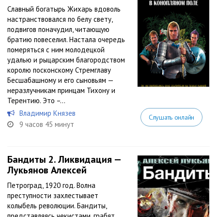
Славный богатырь Жихарь вдоволь
настранствовался по белу свету,
подвигов поначудил, читающую
братию повеселил. Настала очередь
померяться с ним молодецкой
удалью и рыцарским благородством
королю посконскому Стремглаву
Бесшабашному и его сыновьям —
неразлучникам принцам Тихону и
Терентию. Это –...
Владимир Князев
Слушать онлайн
9 часов 45 минут
Бандиты 2. Ликвидация —
Лукьянов Алексей
Петроград, 1920 год. Волна
преступности захлестывает
колыбель революции. Бандиты,
представляясь чекистами, грабят