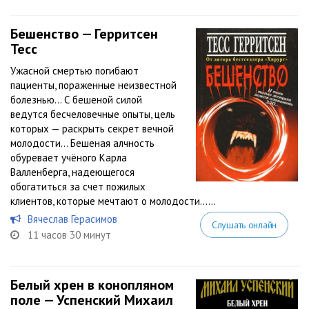
Бешенство — Герритсен
Тесс
Ужасной смертью погибают
пациенты, пораженные неизвестной
болезнью… С бешеной силой
ведутся бесчеловечные опыты, цель
которых — раскрыть секрет вечной
молодости… Бешеная алчность
обуревает учёного Карла
Валленберга, надеющегося
обогатиться за счет пожилых
клиентов, которые мечтают о молодости…...
Вячеслав Герасимов
Слушать онлайн
11 часов 30 минут
Белый хрен в конопляном
поле — Успенский Михаил