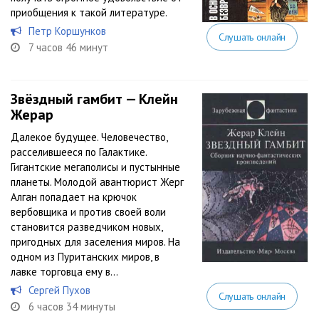
приобщения к такой литературе.
Петр Коршунков
Слушать онлайн
7 часов 46 минут
Звёздный гамбит — Клейн
Жерар
Далекое будущее. Человечество,
расселившееся по Галактике.
Гигантские мегаполисы и пустынные
планеты. Молодой авантюрист Жерг
Алган попадает на крючок
вербовщика и против своей воли
становится разведчиком новых,
пригодных для заселения миров. На
одном из Пуританских миров, в
лавке торговца ему в...
Сергей Пухов
Слушать онлайн
6 часов 34 минуты