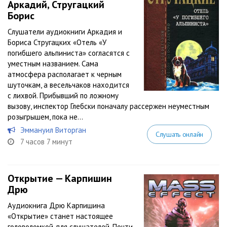
Аркадий, Стругацкий
Борис
Слушатели аудиокниги Аркадия и
Бориса Стругацких «Отель «У
погибшего альпиниста» согласятся с
уместным названием. Сама
атмосфера располагает к черным
шуточкам, а весельчаков находится
с лихвой. Прибывший по ложному
вызову, инспектор Глебски поначалу рассержен неуместным
розыгрышем, пока не...
Эммануил Виторган
Слушать онлайн
7 часов 7 минут
Открытие — Карпишин
Дрю
Аудиокнига Дрю Карпишина
«Открытие» станет настоящее
головоломкой для слушателей. Почти