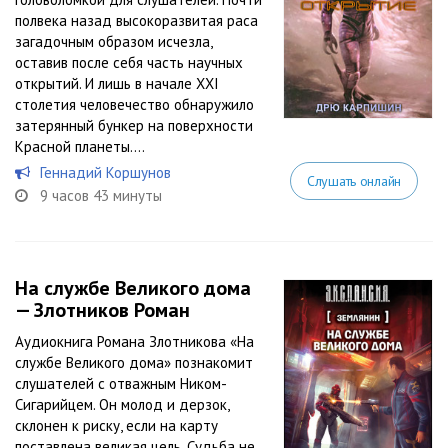
полвека назад высокоразвитая раса
загадочным образом исчезла,
оставив после себя часть научных
открытий. И лишь в начале XXI
столетия человечество обнаружило
затерянный бункер на поверхности
Красной планеты....
Геннадий Коршунов
Слушать онлайн
9 часов 43 минуты
На службе Великого дома
— Злотников Роман
Аудиокнига Романа Злотникова «На
службе Великого дома» познакомит
слушателей с отважным Ником-
Сигарийцем. Он молод и дерзок,
склонен к риску, если на карту
поставлена великая цель. Судьба не