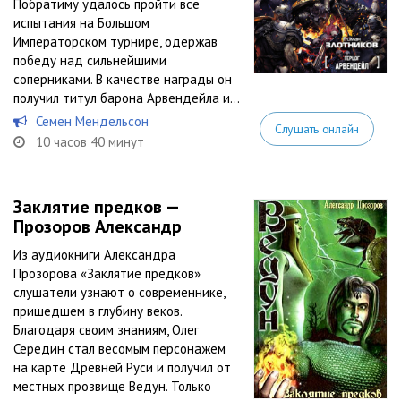
Побратиму удалось пройти все
испытания на Большом
Императорском турнире, одержав
победу над сильнейшими
соперниками. В качестве награды он
получил титул барона Арвендейла и...
Семен Мендельсон
Слушать онлайн
10 часов 40 минут
Заклятие предков —
Прозоров Александр
Из аудиокниги Александра
Прозорова «Заклятие предков»
слушатели узнают о современнике,
пришедшем в глубину веков.
Благодаря своим знаниям, Олег
Середин стал весомым персонажем
на карте Древней Руси и получил от
местных прозвище Ведун. Только