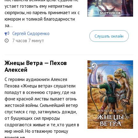
устает готовить ему неприятные
сюрпризы, но парень принимает их с
юмором и толикой благодарности
за...
Сергей Сидоренко
Слушать онлайн
7 часов 7 минут
Жнецы Ветра — Пехов
Алексей
С героями аудиокниги Алексея
Пехова «Жнецы ветра» слушатели
попадут в осеннюю страну, где на
фоне красной листвы пылает огонь
жестокой войны. Сильнейший ветер
спустился с гор, затянулись дожди,
от бушующих сил природы
содрогаются живые и те, кто ушел в
мир иной. Но отважную троицу
воинов не...