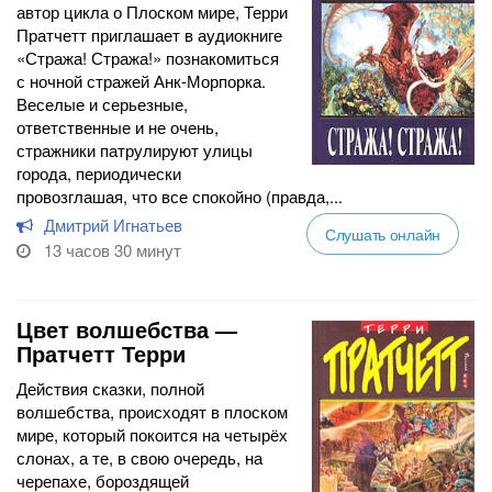
автор цикла о Плоском мире, Терри
Пратчетт приглашает в аудиокниге
«Стража! Стража!» познакомиться
с ночной стражей Анк-Морпорка.
Веселые и серьезные,
ответственные и не очень,
стражники патрулируют улицы
города, периодически
провозглашая, что все спокойно (правда,...
Дмитрий Игнатьев
Слушать онлайн
13 часов 30 минут
Цвет волшебства —
Пратчетт Терри
Действия сказки, полной
волшебства, происходят в плоском
мире, который покоится на четырёх
слонах, а те, в свою очередь, на
черепахе, бороздящей