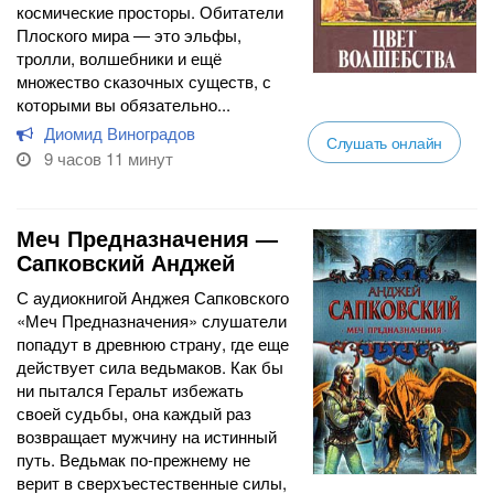
космические просторы. Обитатели
Плоского мира — это эльфы,
тролли, волшебники и ещё
множество сказочных существ, с
которыми вы обязательно...
Диомид Виноградов
Слушать онлайн
9 часов 11 минут
Меч Предназначения —
Сапковский Анджей
С аудиокнигой Анджея Сапковского
«Меч Предназначения» слушатели
попадут в древнюю страну, где еще
действует сила ведьмаков. Как бы
ни пытался Геральт избежать
своей судьбы, она каждый раз
возвращает мужчину на истинный
путь. Ведьмак по-прежнему не
верит в сверхъестественные силы,