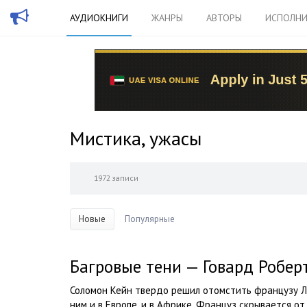
АУДИОКНИГИ
ЖАНРЫ
АВТОРЫ
ИСПОЛНИ
Мистика, ужасы
1972 записи
Новые
Популярные
Багровые тени — Говард Робер
Соломон Кейн твердо решил отомстить французу Ле
ним и в Европе, и в Африке. Француз скрывается от