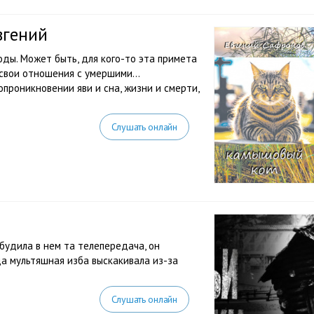
вгений
годы. Может быть, для кого-то эта примета
х свои отношения с умершими…
роникновении яви и сна, жизни и смерти,
Слушать онлайн
будила в нем та телепередача, он
да мультяшная изба выскакивала из-за
Слушать онлайн