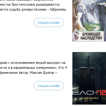
оместье Гростенсхольм разыгрывается
ется судьба дочери Сесилии – Габриэллы.
Слушать онлайн
орию с исчезновением людей выходит на
м но и в параллельных измерениях». Это 4
Примечание Автор: Максим Долгов —
Слушать онлайн