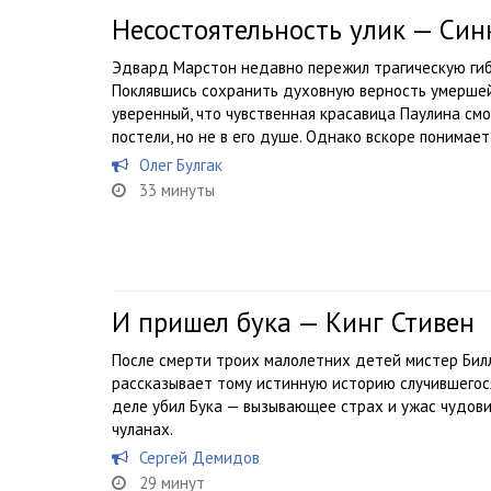
Несостоятельность улик — Син
Эдвард Марстон недавно пережил трагическую ги
Поклявшись сохранить духовную верность умершей,
уверенный, что чувственная красавица Паулина см
постели, но не в его душе. Однако вскоре понимает, 
Олег Булгак
33 минуты
И пришел бука — Кинг Стивен
После смерти троих малолетних детей мистер Бил
рассказывает тому истинную историю случившегося.
деле убил Бука — вызывающее страх и ужас чудови
чуланах.
Сергей Демидов
29 минут