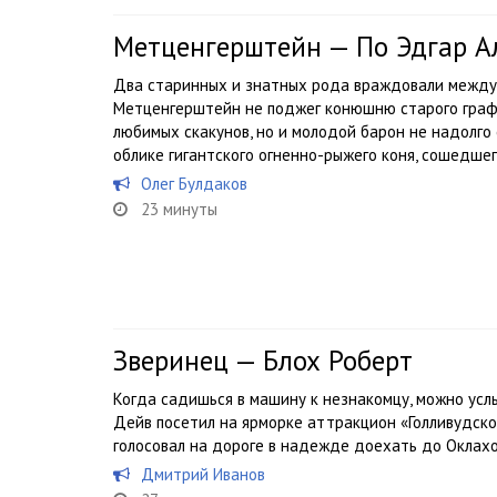
Метценгерштейн — По Эдгар А
Два старинных и знатных рода враждовали между 
Метценгерштейн не поджег конюшню старого графа
любимых скакунов, но и молодой барон не надолго е
облике гигантского огненно-рыжего коня, сошедшего
Олег Булдаков
23 минуты
Зверинец — Блох Роберт
Когда садишься в машину к незнакомцу, можно усл
Дейв посетил на ярморке аттракцион «Голливудско
голосовал на дороге в надежде доехать до Оклахо
Дмитрий Иванов