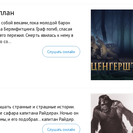
ллан
собой веками, пока молодой барон
 Берлифитцинга. Граф погиб, спасая
го пережил. Смерть явилась к нему в
 со...
Слушать онлайн
ышать странные и страшные истории.
е сафара капитана Райдера». Ночью он
мы, и его подобрал… капитан Райдер.
Слушать онлайн