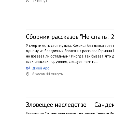
27 минут
Сборник рассказов "Не спать! 2
У смерти есть своя музыка. Колокол без языка зове
одному из бездомных бродяг из рассказа Германа 
но повезет ли остальным? Иногда так бывает, что 
всех смыслах поручение, следует чем-то...
Джей Арс
6 часов 44 минуты
Зловещее наследство — Санде
Проклятие Сатаны преследует потомков Тенгеля З