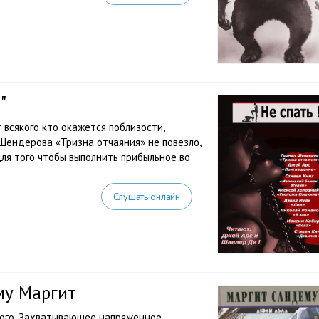
"
т всякого кто окажется поблизости,
Шендерова «Тризна отчаяния» не повезло,
для того чтобы выполнить прибыльное во
Слушать онлайн
му Маргит
лого. Захватывающее напряженное