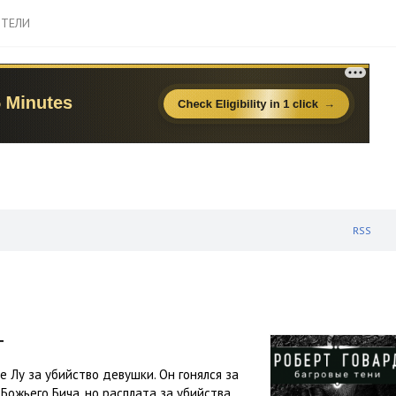
ТЕЛИ
RSS
т
 Лу за убийство девушки. Он гонялся за
 Божьего Бича, но расплата за убийства