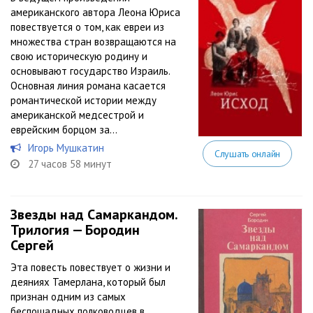
американского автора Леона Юриса
повествуется о том, как евреи из
множества стран возвращаются на
свою историческую родину и
основывают государство Израиль.
Основная линия романа касается
романтической истории между
американской медсестрой и
еврейским борцом за...
Игорь Мушкатин
Слушать онлайн
27 часов 58 минут
Звезды над Самаркандом.
Трилогия — Бородин
Сергей
Эта повесть повествует о жизни и
деяниях Тамерлана, который был
признан одним из самых
беспощадных полководцев в