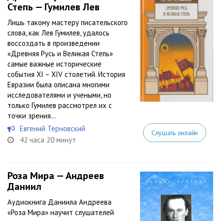
Степь — Гумилев Лев
Лишь такому мастеру писательского
слова, как Лев Гумилев, удалось
воссоздать в произведении
«Древняя Русь и Великая Степь»
самые важные исторические
события XI – XIV столетий. История
Евразии была описана многими
исследователями и учеными, но
только Гумилев рассмотрел их с
точки зрения...
Евгений Терновский
Слушать онлайн
42 часа 20 минут
Роза Мира — Андреев
Даниил
Аудиокнига Даниила Андреева
«Роза Мира» научит слушателей