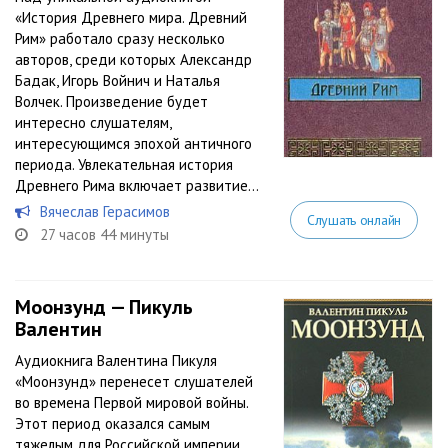
«История Древнего мира. Древний
Рим» работало сразу несколько
авторов, среди которых Александр
Бадак, Игорь Войнич и Наталья
Волчек. Произведение будет
интересно слушателям,
интересующимся эпохой античного
периода. Увлекательная история
Древнего Рима включает развитие...
Вячеслав Герасимов
Слушать онлайн
27 часов 44 минуты
Моонзунд — Пикуль
Валентин
Аудиокнига Валентина Пикуля
«Моонзунд» перенесет слушателей
во времена Первой мировой войны.
Этот период оказался самым
тяжелым для Российской империи,