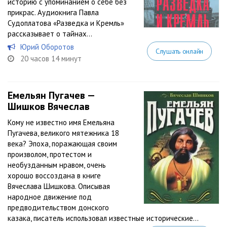
историю с упоминанием о себе без
прикрас. Аудиокнига Павла
Судоплатова «Разведка и Кремль»
рассказывает о тайнах...
Юрий Оборотов
Слушать онлайн
20 часов 14 минут
Емельян Пугачев —
Шишков Вячеслав
Кому не известно имя Емельяна
Пугачева, великого мятежника 18
века? Эпоха, поражающая своим
произволом, протестом и
необузданным нравом, очень
хорошо воссоздана в книге
Вячеслава Шишкова. Описывая
народное движение под
предводительством донского
казака, писатель использовал известные исторические...