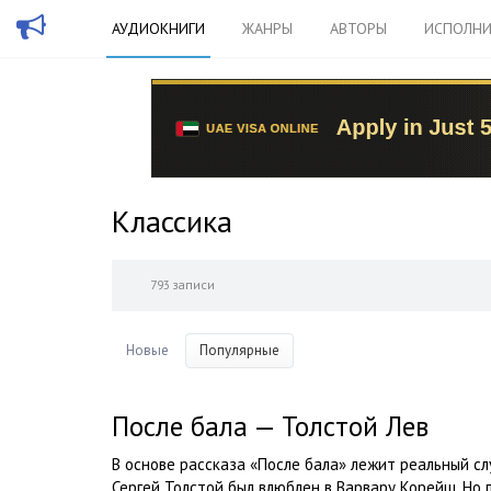
АУДИОКНИГИ
ЖАНРЫ
АВТОРЫ
ИСПОЛНИ
Классика
793 записи
Новые
Популярные
После бала — Толстой Лев
В основе рассказа «После бала» лежит реальный сл
Сергей Толстой был влюблен в Варвару Корейш. Но п