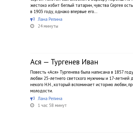
жестоко избит беглый татарин, чувства Сергея ост
в 1903 году, однако впервые его...
Лана Репина
24 минуты
Ася — Тургенев Иван
Повесть «Ася» Тургенева была написана в 1857 году
любви 25-летнего светского мужчины и 17-летней д
некого Н.Н., который вспоминает историю любви, п
молодости.
Лана Репина
1 час 58 минут