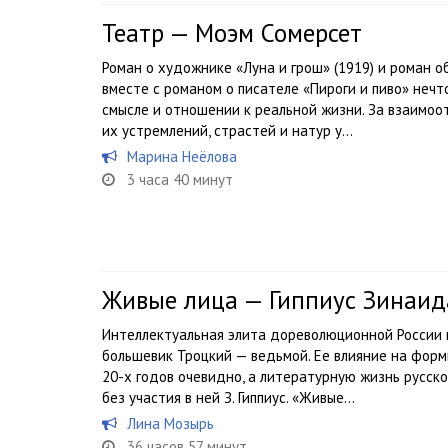
Театр — Моэм Сомерсет
Роман о художнике «Луна и грош» (1919) и роман о
вместе с романом о писателе «Пироги и пиво» нечто
смысле и отношении к реальной жизни. За взаимо
их устремлений, страстей и натур у...
Марина Неёлова
3 часа 40 минут
Живые лица — Гиппиус Зинаид
Интеллектуальная элита дореволюционной России 
большевик Троцкий — ведьмой. Ее влияние на форм
20-х годов очевидно, а литературную жизнь русск
без участия в ней З. Гиппиус. «Живые...
Лина Мозырь
36 часов 57 минут