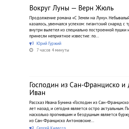
Вокруг Луны — Верн Жюль
Продолжение романа «С Земли на Луну». Небывалый
казалось, увенчался успехом: гигантский снаряд 
внутри вылетел из специально построенной пушки и
принесли неприятное известие: по...
Юрий Гуржий
7 часов 4 минуты
Господин из Сан-Франциско и 
Иван
Рассказ Ивана Бунина «Господин из Сан-Франциско»,
лет назад, и сегодня является остро актуальным. П
насколько прогнившим и бездушным является бурж
из Сан-Франциско Антоновские...
Сергей Килессо