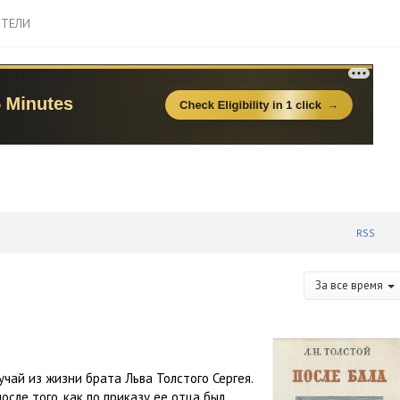
ТЕЛИ
RSS
За все время
учай из жизни брата Льва Толстого Сергея.
осле того, как по приказу ее отца был