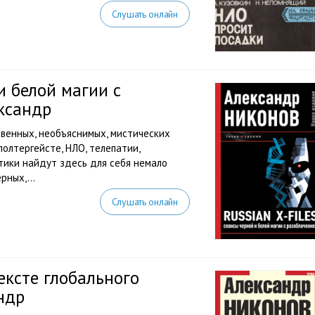
Слушать онлайн
 и белой магии с
ксандр
овенных, необъяснимых, мистических
полтергейсте, НЛО, телепатии,
атики найдут здесь для себя немало
рных,...
Слушать онлайн
ексте глобального
ндр