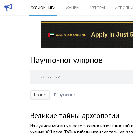
АУДИОКНИГИ
ЖАНРЫ
АВТОРЫ
ИСПОЛНИ
Научно-популярное
226 записей
Новые
Популярные
Великие тайны археологии
Из аудиокниги вы узнаете о самых известных тайн
ученых XXI века. Тайна гибели неандертальцев, за