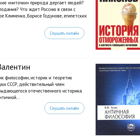
акие «ниточки» природа дергает людей?
лодания? Что ждет Россию в связи с
е Клименко, Борисе Годунове, египетских
Слушать онлайн
Валентин
рик философии, историк и теоретик
уки СССР, действительный член
выдающегося отечественного историка
тичной...
Слушать онлайн