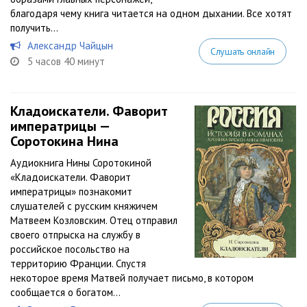
благодаря чему книга читается на одном дыхании. Все хотят
получить...
Александр Чайцын
Слушать онлайн
5 часов 40 минут
Кладоискатели. Фаворит
императрицы —
Соротокина Нина
Аудиокнига Нины Соротокиной
«Кладоискатели. Фаворит
императрицы» познакомит
слушателей с русским княжичем
Матвеем Козловским. Отец отправил
своего отпрыска на службу в
российское посольство на
территорию Франции. Спустя
некоторое время Матвей получает письмо, в котором
сообщается о богатом...