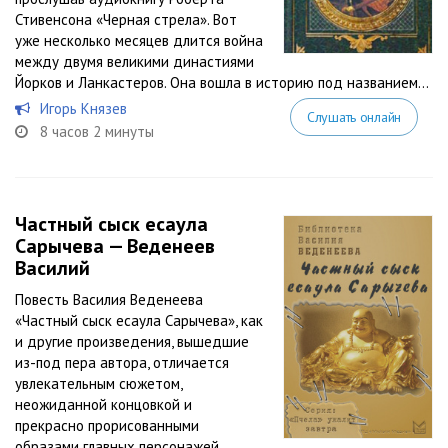
Стивенсона «Черная стрела». Вот
уже несколько месяцев длится война
между двумя великими династиями
Йорков и Ланкастеров. Она вошла в историю под названием...
Игорь Князев
Слушать онлайн
8 часов 2 минуты
Частный сыск есаула
Сарычева — Веденеев
Василий
Повесть Василия Веденеева
«Частный сыск есаула Сарычева», как
и другие произведения, вышедшие
из-под пера автора, отличается
увлекательным сюжетом,
неожиданной концовкой и
прекрасно прорисованными
образами главных персонажей,