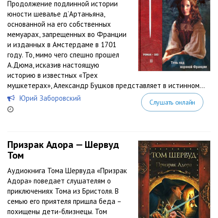
Продолжение подлинной истории
юности шевалье д’Артаньяна,
основанной на его собственных
мемуарах, запрещенных во Франции
и изданных в Амстердаме в 1701
году. То, мимо чего спешно прошел
А.Дюма, исказив настоящую
историю в известных «Трех
мушкетерах», Александр Бушков представляет в истинном...
Юрий Заборовский
Слушать онлайн
Призрак Адора — Шервуд
Том
Аудиокнига Тома Шервуда «Призрак
Адора» поведает слушателям о
приключениях Тома из Бристоля. В
семью его приятеля пришла беда –
похищены дети-близнецы. Том