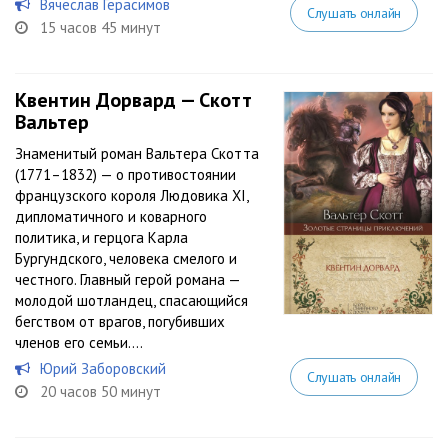
Вячеслав Герасимов
Слушать онлайн
15 часов 45 минут
Квентин Дорвард — Скотт
Вальтер
Знаменитый роман Вальтера Скотта
(1771–1832) — о противостоянии
французского короля Людовика XI,
дипломатичного и коварного
политика, и герцога Карла
Бургундского, человека смелого и
честного. Главный герой романа —
молодой шотландец, спасающийся
бегством от врагов, погубивших
членов его семьи....
Юрий Заборовский
Слушать онлайн
20 часов 50 минут