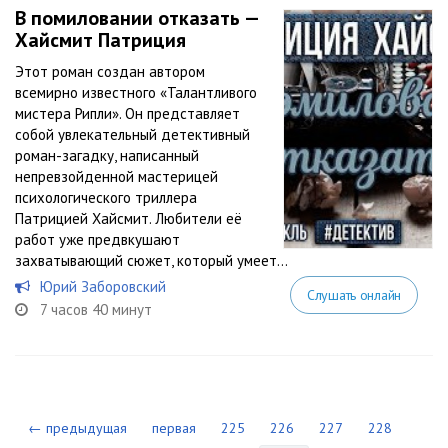
В помиловании отказать —
Хайсмит Патриция
Этот роман создан автором
всемирно известного «Талантливого
мистера Рипли». Он представляет
собой увлекательный детективный
роман-загадку, написанный
непревзойденной мастерицей
психологического триллера
Патрицией Хайсмит. Любители её
работ уже предвкушают
захватывающий сюжет, который умеет...
Юрий Заборовский
Слушать онлайн
7 часов 40 минут
← предыдущая
первая
225
226
227
228