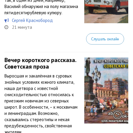
Так, в один из дней, например,
Василий обнаружил на полу магазина
пятидесятирублевую купюру.
Сергей Краснобород
21 минута
Слушать онлайн
Вечер короткого рассказа.
Советская проза
Выросшая и закалённая в суровых
знойных условиях южного климата,
наша детвора с известной
снисходительностью относилась к
приезжим новичкам из северных
широт. В особенности, – к москвичам
и ленинградцам. Возможно,
сказывались стереотипы и некая
предубежденность, свойственная
жителям...