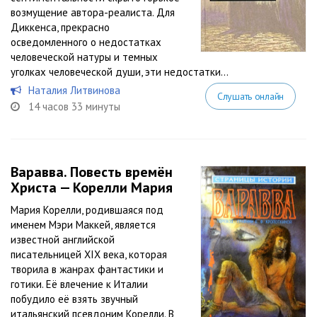
возмущение автора-реалиста. Для
Диккенса, прекрасно
осведомленного о недостатках
человеческой натуры и темных
уголках человеческой души, эти недостатки...
Наталия Литвинова
Слушать онлайн
14 часов 33 минуты
Варавва. Повесть времён
Христа — Корелли Мария
Мария Корелли, родившаяся под
именем Мэри Маккей, является
известной английской
писательницей XIX века, которая
творила в жанрах фантастики и
готики. Её влечение к Италии
побудило её взять звучный
итальянский псевдоним Корелли. В