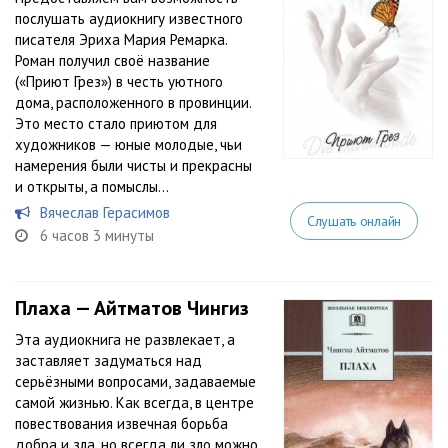
послушать аудиокнигу известного
писателя Эриха Мария Ремарка.
Роман получил своё название
(«Приют Грез») в честь уютного
дома, расположенного в провинции.
Это место стало приютом для
художников — юные молодые, чьи
намерения были чисты и прекрасны
и открыты, а помыслы...
Вячеслав Герасимов
Слушать онлайн
6 часов 3 минуты
Плаха — Айтматов Чингиз
Эта аудиокнига не развлекает, а
заставляет задуматься над
серьёзными вопросами, задаваемые
самой жизнью. Как всегда, в центре
повествования извечная борьба
добра и зла, но всегда ли зло можно