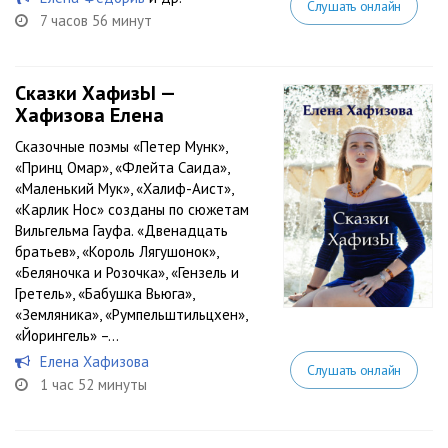
Слушать онлайн
7 часов 56 минут
Сказки ХафизЫ —
Хафизова Елена
Сказочные поэмы «Петер Мунк»,
«Принц Омар», «Флейта Саида»,
«Маленький Мук», «Халиф-Аист»,
«Карлик Нос» созданы по сюжетам
Вильгельма Гауфа. «Двенадцать
братьев», «Король Лягушонок»,
«Беляночка и Розочка», «Гензель и
Гретель», «Бабушка Вьюга»,
«Земляника», «Румпельштильцхен»,
«Йорингель» –...
Елена Хафизова
Слушать онлайн
1 час 52 минуты