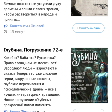
Земные властители уступили духу
времени и сошли с своих тронов,
чтобы раствориться в народе и
принять...
Константин Огневой
Слушать онлайн
15 минут
Глубина. Погружение 72-е
Колобок? Баба-яга? Русалочка?
Право слово, нам не десять лет!
Взрослеют люди — взрослеют и
сказки. Теперь это уже сложные
герои, закрученные сюжеты,
глубокие переживания и
психологические драмы — всё в
лучших литературных традициях.
Новое погружение «Глубины» —
прекрасный повод поменять...
Елена Федорив
и др.