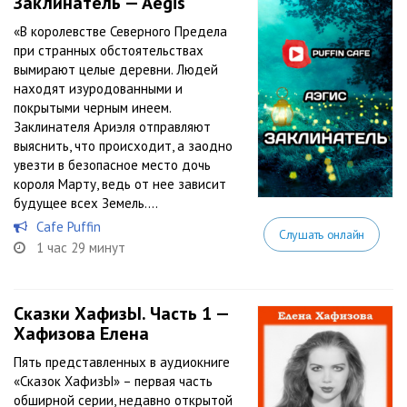
Заклинатель — Aegis
«В королевстве Северного Предела
при странных обстоятельствах
вымирают целые деревни. Людей
находят изуродованными и
покрытыми черным инеем.
Заклинателя Ариэля отправляют
выяснить, что происходит, а заодно
увезти в безопасное место дочь
короля Марту, ведь от нее зависит
будущее всех Земель....
Cafe Puffin
Слушать онлайн
1 час 29 минут
Сказки ХафизЫ. Часть 1 —
Хафизова Елена
Пять представленных в аудиокниге
«Сказок ХафизЫ» – первая часть
обширной серии, недавно открытой