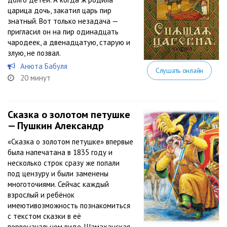
царица дочь, закатил царь пир
знатный. Вот только незадача —
пригласил он на пир одинадцать
чародеек, а двенадцатую, старую и
злую, не позвал.
Анюта Бабуля
Слушать онлайн
20 минут
Сказка о золотом петушке
— Пушкин Александр
«Сказка о золотом петушке» впервые
была напечатана в 1835 году и
несколько строк сразу же попали
под цензуру и были заменены
многоточиями. Сейчас каждый
взрослый и ребёнок
имеютивозможность познакомиться
с текстом сказки в её
первоначальном виде. Шамаханская