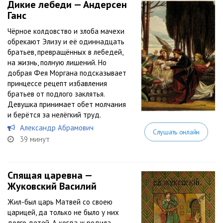
Дикие лебеди — Андерсен
Ганс
Чёрное колдовство и злоба мачехи
обрекают Элизу и её одиннадцать
братьев, превращённых в лебедей,
на жизнь, полную лишений. Но
добрая Фея Моргана подсказывает
принцессе рецепт избавления
братьев от подлого заклятья.
Девушка принимает обет молчания
и берётся за нелёгкий труд.
Александр Абрамович
Слушать онлайн
39 минут
Спящая царевна —
Жуковский Василий
Жил-был царь Матвей со своею
царицей, да только не было у них
долго детей. А когда ж родила