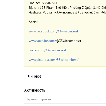
Hotline: 0955078110
Địa chỉ: 195 Phạm Thế Hiển, Phường 7, Quận 8, Hồ Chí
Hashtags: #33win #33wincombest #trangchu33win #d
Social:
www.facebook.com/33wincombest
www.youtube.com/
@33wincombesst
twitter.com/33wincombest
www.pinterest.com/33wincombest/
Личное
Активность
Зарегистрирован: