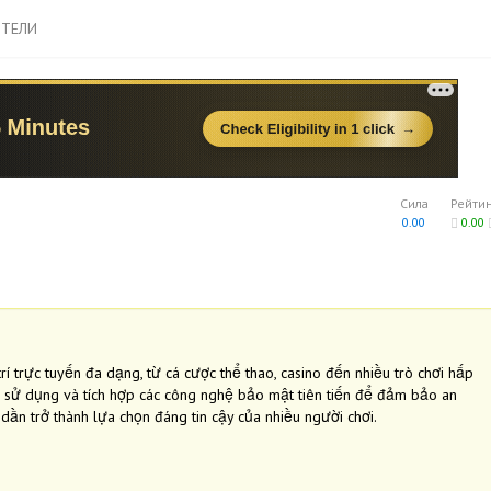
ТЕЛИ
Сила
Рейти
0.00
0.00
 trực tuyến đa dạng, từ cá cược thể thao, casino đến nhiều trò chơi hấp
ễ sử dụng và tích hợp các công nghệ bảo mật tiên tiến để đảm bảo an
dần trở thành lựa chọn đáng tin cậy của nhiều người chơi.