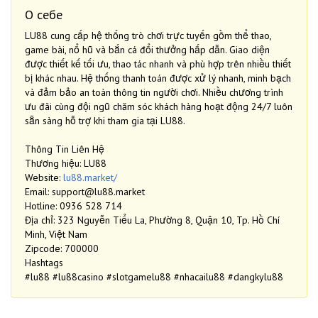
О себе
LU88 cung cấp hệ thống trò chơi trực tuyến gồm thể thao,
game bài, nổ hũ và bắn cá đổi thưởng hấp dẫn. Giao diện
được thiết kế tối ưu, thao tác nhanh và phù hợp trên nhiều thiết
bị khác nhau. Hệ thống thanh toán được xử lý nhanh, minh bạch
và đảm bảo an toàn thông tin người chơi. Nhiều chương trình
ưu đãi cùng đội ngũ chăm sóc khách hàng hoạt động 24/7 luôn
sẵn sàng hỗ trợ khi tham gia tại LU88.
Thông Tin Liên Hệ
Thương hiệu: LU88
Website:
lu88.market/
Email: support@lu88.market
Hotline: 0936 528 714
Địa chỉ: 323 Nguyễn Tiểu La, Phường 8, Quận 10, Tp. Hồ Chí
Minh, Việt Nam
Zipcode: 700000
Hashtags
#lu88 #lu88casino #slotgamelu88 #nhacailu88 #dangkylu88