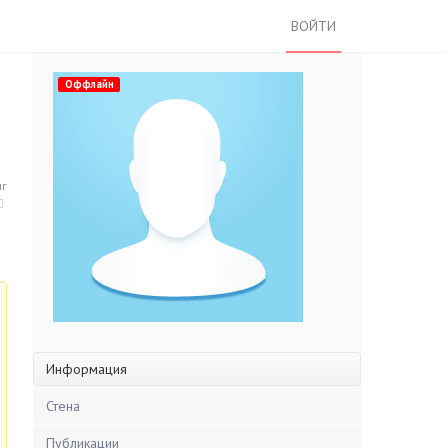
ВОЙТИ
Оффлайн
нг
Информация
Стена
Публикации