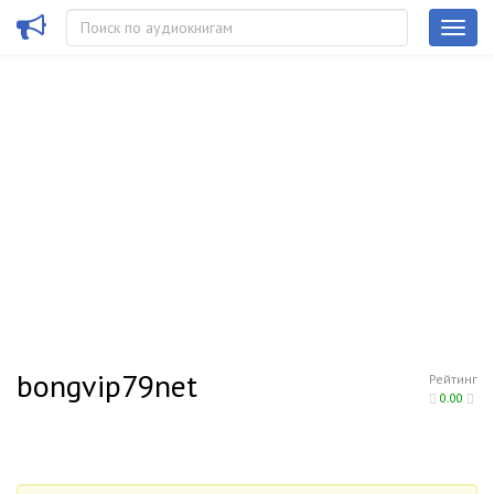
bongvip79net
Рейтинг
0.00