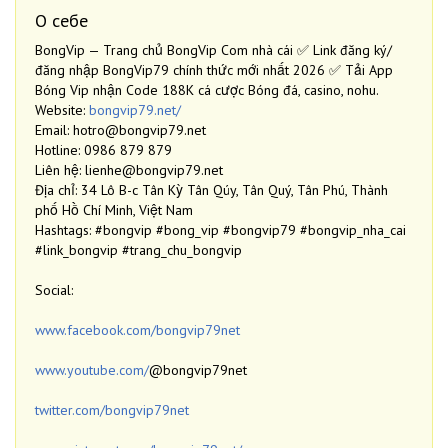
О себе
BongVip — Trang chủ BongVip Com nhà cái ✅ Link đăng ký/
đăng nhập BongVip79 chính thức mới nhất 2026 ✅ Tải App
Bóng Vip nhận Code 188K cá cược Bóng đá, casino, nohu.
Website:
bongvip79.net/
Email: hotro@bongvip79.net
Hotline: 0986 879 879
Liên hệ: lienhe@bongvip79.net
Địa chỉ: 34 Lô B-c Tân Kỳ Tân Qúy, Tân Quý, Tân Phú, Thành
phố Hồ Chí Minh, Việt Nam
Hashtags: #bongvip #bong_vip #bongvip79 #bongvip_nha_cai
#link_bongvip #trang_chu_bongvip
Social:
www.facebook.com/bongvip79net
www.youtube.com/
@bongvip79net
twitter.com/bongvip79net