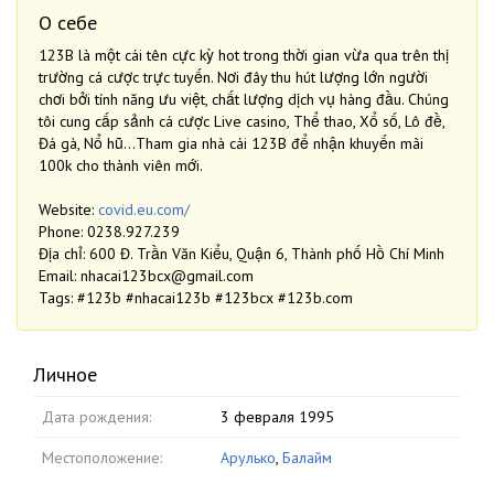
О себе
123B là một cái tên cực kỳ hot trong thời gian vừa qua trên thị
trường cá cược trực tuyến. Nơi đây thu hút lượng lớn người
chơi bởi tính năng ưu việt, chất lượng dịch vụ hàng đầu. Chúng
tôi cung cấp sảnh cá cược Live casino, Thể thao, Xổ số, Lô đề,
Đá gà, Nổ hũ…Tham gia nhà cái 123B để nhận khuyến mãi
100k cho thành viên mới.
Website:
covid.eu.com/
Phone: 0238.927.239
Địa chỉ: 600 Đ. Trần Văn Kiểu, Quận 6, Thành phố Hồ Chí Minh
Email: nhacai123bcx@gmail.com
Tags: #123b #nhacai123b #123bcx #123b.com
Личное
Дата рождения:
3 февраля 1995
Местоположение:
Арулько
,
Балайм