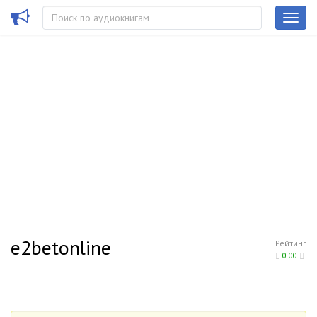
e2betonline
Рейтинг
0.00