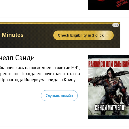
челл Сэнди
жбы пришлись на последнее столетие М41,
 Крестового Похода его почетная отставка
. Пропаганда Империума придала Каину
Слушать онлайн