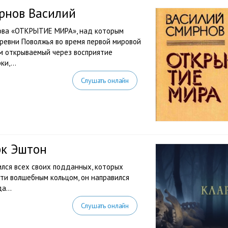
ирнов Василий
ова «ОТКРЫТИЕ МИРА», над которым
еревни Поволжья во время первой мировой
ем открываемый через восприятие
и,...
Слушать онлайн
рк Эштон
ился всех своих подданных, которых
ти волшебным кольцом, он направился
уда…
Слушать онлайн