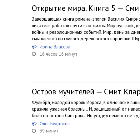
Открытие мира. Книга 5 — См
Завершающая книга романа-эпопеи Василия Смирн
писатель работал почти всю жизнь. Мир русской д
войны и революционных событий. Мир, день за дн
смышленого пытливого деревенского парнишки Шурк
Ирина Власова
16 часов 16 минут
Остров мучителей — Смит Кла
Фульбра, молодой король Йороса, в одночасье лиш
сразила ужасная болезнь… И, защищенный от напас
было на остров Синтром… Но угодил немного не т
Олег Булдаков
39 минут