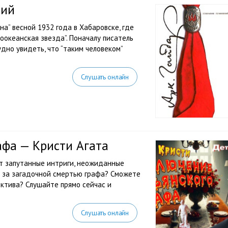
дий
на” весной 1932 года в Хабаровске, где
океанская звезда”. Поначалу писатель
удно увидеть, что “таким человеком”
Слушать онлайн
афа — Кристи Агата
ут запутанные интриги, неожиданные
т за загадочной смертью графа? Сможете
ектива? Слушайте прямо сейчас и
Слушать онлайн