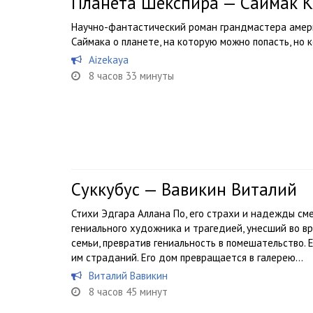
Планета Шекспира — Саймак 
Научно-фантастический роман грандмастера аме
Саймака о планете, на которую можно попасть, но 
Aizekaya
8 часов 33 минуты
Суккубус — Вавикин Виталий
Стихи Эдгара Аллана По, его страхи и надежды с
гениального художника и трагедией, унесший во вр
семьи, превратив гениальность в помешательство.
им страданий. Его дом превращается в галерею...
Виталий Вавикин
8 часов 45 минут