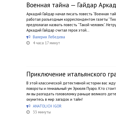
Военная тайна — Гайдар Арка
Аркадий Гайдар начал писать повесть “Военная тай
работал разъездным корреспондентом газеты “Тихо
предполагал назвать повесть “Такой человек”. Нетр
Аркадий Гайдар считал героя этой...
Валерия Лебедева
4 часа 17 минут
Приключение итальянского гр
В этой классической детективной истории вас жд
повороты и гениальный ум Эркюля Пуаро. Кто стои
ли вы разгадать головоломку раньше великого дет
окунитесь в мир загадок и тайн!
ANATOLICH IGOR
33 минуты