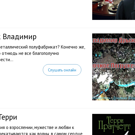
к Владимир
металлический полуфабрикат? Конечно же,
о отнюдь не все благополучно
овести…
Слушать онлайн
Терри
ия о взрослении, мужестве и любви к
рекатываются, как волны, в самом сердце