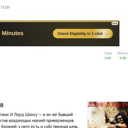
ТЕЛИ
Сила
Рейти
0.00
0.00
в
гини. И Лорд Шонсу — и он же бывший
ротив владеющих магией приверженцев
 Богиней, у него есть и собственная цель.