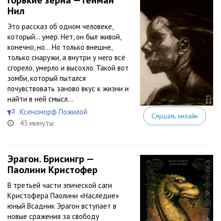
Горькие зерна — Гейман
Нил
Это рассказ об одном человеке,
который… умер. Нет, он был живой,
конечно, но… Но только внешне,
только снаружи, а внутри у него всё
сгорело, умерло и высохло. Такой вот
зомби, который пытался
почувствовать заново вкус к жизни и
найти в ней смысл…
Ксеноморф Пожилой
Слушать онлайн
43 минуты
Эрагон. Брисингр —
Паолини Кристофер
В третьей части эпической саги
Кристофера Паолини «Наследие»
юный Всадник Эрагон вступает в
новые сражения за свободу