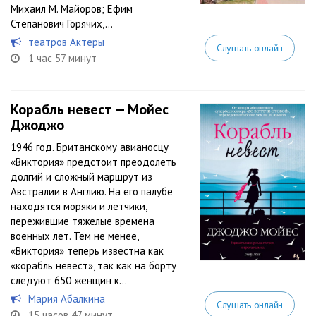
Михаил М. Майоров; Ефим
Степанович Горячих,...
театров Актеры
Слушать онлайн
1 час 57 минут
Корабль невест — Мойес
Джоджо
1946 год. Британскому авианосцу
«Виктория» предстоит преодолеть
долгий и сложный маршрут из
Австралии в Англию. На его палубе
находятся моряки и летчики,
пережившие тяжелые времена
военных лет. Тем не менее,
«Виктория» теперь известна как
«корабль невест», так как на борту
следуют 650 женщин к...
Мария Абалкина
Слушать онлайн
15 часов 47 минут