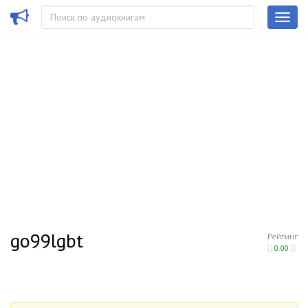
go99lgbt
Рейтинг
0.00