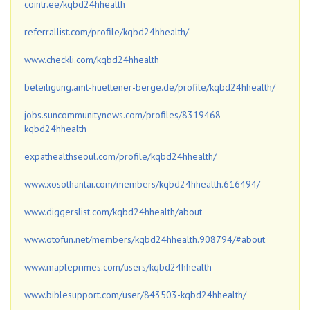
cointr.ee/kqbd24hhealth
referrallist.com/profile/kqbd24hhealth/
www.checkli.com/kqbd24hhealth
beteiligung.amt-huettener-berge.de/profile/kqbd24hhealth/
jobs.suncommunitynews.com/profiles/8319468-
kqbd24hhealth
expathealthseoul.com/profile/kqbd24hhealth/
www.xosothantai.com/members/kqbd24hhealth.616494/
www.diggerslist.com/kqbd24hhealth/about
www.otofun.net/members/kqbd24hhealth.908794/#about
www.mapleprimes.com/users/kqbd24hhealth
www.biblesupport.com/user/843503-kqbd24hhealth/