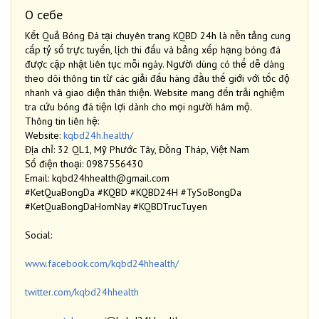
О себе
Kết Quả Bóng Đá tại chuyên trang KQBD 24h là nền tảng cung
cấp tỷ số trực tuyến, lịch thi đấu và bảng xếp hạng bóng đá
được cập nhật liên tục mỗi ngày. Người dùng có thể dễ dàng
theo dõi thông tin từ các giải đấu hàng đầu thế giới với tốc độ
nhanh và giao diện thân thiện. Website mang đến trải nghiệm
tra cứu bóng đá tiện lợi dành cho mọi người hâm mộ.
Thông tin liên hệ:
Website:
kqbd24h.health/
Địa chỉ: 32 QL1, Mỹ Phước Tây, Đồng Tháp, Việt Nam
Số điện thoại: 0987556430
Email: kqbd24hhealth@gmail.com
#KetQuaBongDa #KQBD #KQBD24H #TySoBongDa
#KetQuaBongDaHomNay #KQBDTrucTuyen
Social:
www.facebook.com/kqbd24hhealth/
twitter.com/kqbd24hhealth