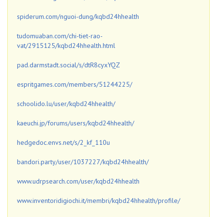
spiderum.com/nguoi-dung/kqbd24hhealth
tudomuaban.com/chi-tiet-rao-
vat/2915125/kqbd24hhealth.html
pad.darmstadt.social/s/dtR8cyxYQZ
espritgames.com/members/51244225/
schoolido.lu/user/kqbd24hhealth/
kaeuchi.jp/forums/users/kqbd24hhealth/
hedgedoc.envs.net/s/2_kf_110u
bandori.party/user/1037227/kqbd24hhealth/
www.udrpsearch.com/user/kqbd24hhealth
www.inventoridigiochi.it/membri/kqbd24hhealth/profile/