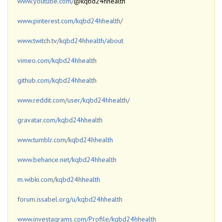
www.youtube.com/
@kqbd24hhealth
www.pinterest.com/kqbd24hhealth/
www.twitch.tv/kqbd24hhealth/about
vimeo.com/kqbd24hhealth
github.com/kqbd24hhealth
www.reddit.com/user/kqbd24hhealth/
gravatar.com/kqbd24hhealth
www.tumblr.com/kqbd24hhealth
www.behance.net/kqbd24hhealth
m.wibki.com/kqbd24hhealth
forum.issabel.org/u/kqbd24hhealth
www.investagrams.com/Profile/kqbd24hhealth