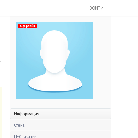
ВОЙТИ
Оффлайн
нг
Информация
Стена
Публикации