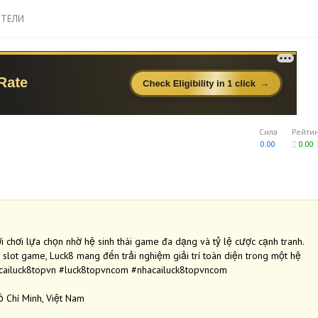
ТЕЛИ
Сила
Рейти
0.00
0.00
 chơi lựa chọn nhờ hệ sinh thái game đa dạng và tỷ lệ cược cạnh tranh.
slot game, Luck8 mang đến trải nghiệm giải trí toàn diện trong một hệ
hacailuck8topvn #luck8topvncom #nhacailuck8topvncom
ồ Chí Minh, Việt Nam