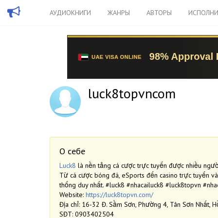
АУДИОКНИГИ
ЖАНРЫ
АВТОРЫ
ИСПОЛНИ
luck8topvncom
О себе
Luck8
là nền tảng cá cược trực tuyến được nhiều người
Từ cá cược bóng đá, eSports đến casino trực tuyến và 
thống duy nhất. #luck8 #nhacailuck8 #luck8topvn #n
Website:
https://luck8topvn.com/
Địa chỉ: 16-32 Đ. Sầm Sơn, Phường 4, Tân Sơn Nhất, H
SĐT: 0903402504