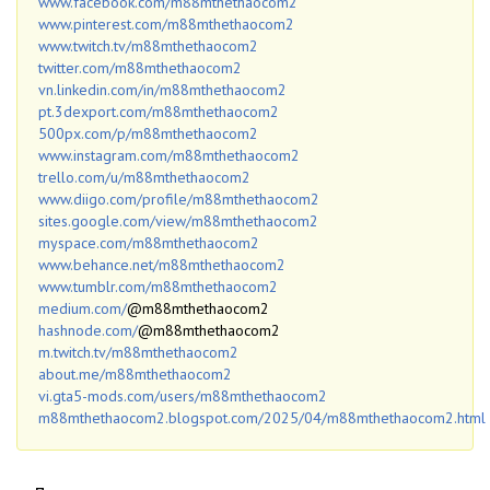
www.facebook.com/m88mthethaocom2
www.pinterest.com/m88mthethaocom2
www.twitch.tv/m88mthethaocom2
twitter.com/m88mthethaocom2
vn.linkedin.com/in/m88mthethaocom2
pt.3dexport.com/m88mthethaocom2
500px.com/p/m88mthethaocom2
www.instagram.com/m88mthethaocom2
trello.com/u/m88mthethaocom2
www.diigo.com/profile/m88mthethaocom2
sites.google.com/view/m88mthethaocom2
myspace.com/m88mthethaocom2
www.behance.net/m88mthethaocom2
www.tumblr.com/m88mthethaocom2
medium.com/
@m88mthethaocom2
hashnode.com/
@m88mthethaocom2
m.twitch.tv/m88mthethaocom2
about.me/m88mthethaocom2
vi.gta5-mods.com/users/m88mthethaocom2
m88mthethaocom2.blogspot.com/2025/04/m88mthethaocom2.html