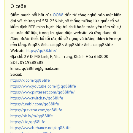
О себе
Điểm mạnh nổi bật của
QQ88
đến từ công nghệ bảo mật hiện
đại với chứng chỉ SSL 256-bit, hệ thống tường lửa quốc tế và
kiểm định RTP minh bạch. Người chơi hoàn toàn yên tâm về sự
an toàn dữ liệu, trong khi giao diện website và ứng dụng di
động được thiết kế tối ưu, dễ sử dụng và tương thích trên mọi
nền tảng. #qq88 #nhacaiqq88 #qq88life #nhacaiqq88life
Website:
https://qq88.life/
Địa chỉ: 29 Đ. Mê Linh, P, Nha Trang, Khánh Hòa 650000
SĐT: 0919888888
Email: qq88life@gmail.com
Social:
https://x.com/qq88life
https://www.youtube.com/@qq88life
https://www.pinterest.com/qq88life/
https://www.twitch.tv/qq88life
https://tumblr.com/qq88life
https://gravatar.com/qq88life
https://bit.ly/m/qq88life
https://s.id/qq88life
https://www.behance.net/qq88life