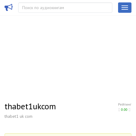
thabet1ukcom
Рейтинг
0.00
thabet1 uk com