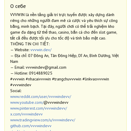
О себе
VVVWIN là nền tảng giải trí trực tuyến được xây dựng dành
riêng cho những người đam mê cá cược và yêu thích sự công
bằng, minh bạch. Tại đây, người chơi có thể trải nghiệm kho
game đa dạng từ thể thao, casino, bắn cá cho đến slot game,
tất cả đều được tối ưu cho tốc độ và tính bảo mật cao.
THÔNG TIN CHI TIẾT:
— Website:
vvvwin.dev/
— Địa chỉ: 07 Đông An, Tân Đông Hiệp, Dĩ An, Bình Dương, Việt
Nam
— Email: vvvwindev@gmail.com
— Hotline: 0914889025
#vvvwin #nhacaivvvwin #trangchuvvvwin #linkvaovvvwin
#vvvwindev
Social:
www.reddit.com/user/vvvwindevv/
www.youtube.com/
@vvvwindevv
www.pinterest.com/vvvwindevv/
x.com/vvvwindevv
www.tradingview.com/u/vvvwindevv/
github.com/vvvwindevv