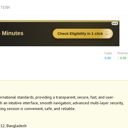
ТЕЛИ
Сила
Рейти
0.00
0.00
rnational standards, providing a transparent, secure, fast, and user-
h an intuitive interface, smooth navigation, advanced multi-layer security,
g session is convenient, safe, and reliable.
212, Bangladesh