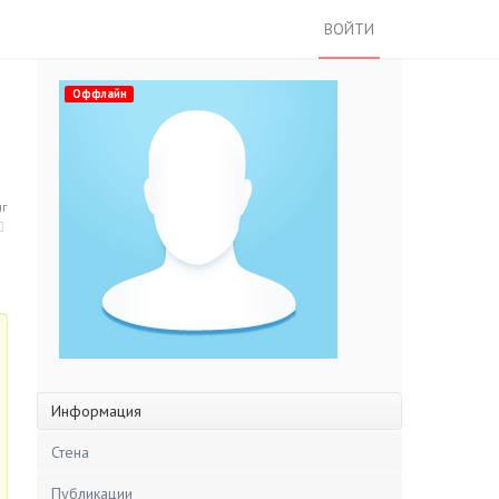
ВОЙТИ
Оффлайн
нг
Информация
Стена
Публикации