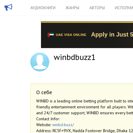
АУДИОКНИГИ
ЖАНРЫ
АВТОРЫ
ИСПОЛНИ
winbdbuzz1
О себе
WINBD is a leading online betting platform built to inte
friendly entertainment environment for all players. Wit
and 24/7 customer support, WINBD ensures every bettin
Contact Infor:
Website:
winbd.buzz/
Address: RC5F+9VX, Nadda Footover Bridge, Dhaka 1