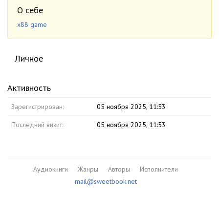
О себе
x88 game
Личное
Активность
Зарегистрирован:
05 ноября 2025, 11:53
Последний визит:
05 ноября 2025, 11:53
Аудиокниги
Жанры
Авторы
Исполнители
mail@sweetbook.net