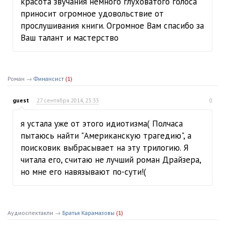
красота звучания немного глуховатого голоса
приносит огромное удовольствие от
прослушивания книги. Огромное Вам спасибо за
Ваш талант и мастерство
Роман
→
Финансист
(1)
guest
27 сентября 2014, 23:33
0
я устала уже от этого идиотизма( Полчаса
пытаюсь найти "Американскую трагедию", а
поисковик выбрасывает на эту трилогию. Я
читала его, считаю не лучший роман Драйзера,
но мне его навязывают по-сути!(
Аудиоспектакли
→
Братья Карамазовы
(1)