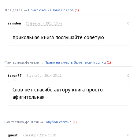
Для детей
→
Приключения Тома Сойера
(1)
samden
16 февраля 2015, 10:42
0
прикольная книга послушайте советую
Фантастика, фэнтези
→
Право на смерть. Ярче тысячи солнц
(1)
taron77
8 декабря 2014, 23:11
0
Слов нет спасибо автору книга просто
афигительная
Фантастика, фэнтези
→
Голубой сапфир
(1)
guest
7 октября 2014, 10:30
0