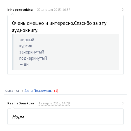
irinaperetokina
20 апреля 2015, 16:37
0
Очень смешно и интересно.Спасибо за эту
аудиокнигу.
жирный
курсив
зачеркнутый
подчеркнутый
— ци
Классика
→
Дети Подземелья
(1)
KseniaDonskova
15 марта 2015, 14:29
0
Норм