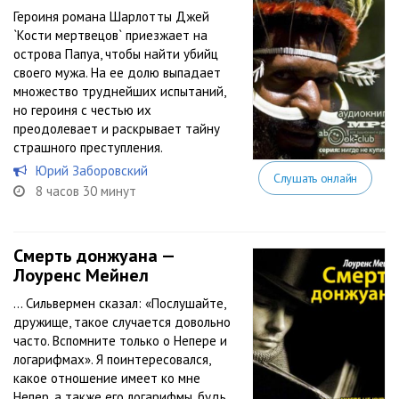
Героиня романа Шарлотты Джей
`Кости мертвецов` приезжает на
острова Папуа, чтобы найти убийц
своего мужа. На ее долю выпадает
множество труднейших испытаний,
но героиня с честью их
преодолевает и раскрывает тайну
страшного преступления.
Юрий Заборовский
Слушать онлайн
8 часов 30 минут
Смерть донжуана —
Лоуренс Мейнел
… Сильвермен сказал: «Послушайте,
дружище, такое случается довольно
часто. Вспомните только о Непере и
логарифмах». Я поинтересовался,
какое отношение имеет ко мне
Непер, а также его логарифмы, будь