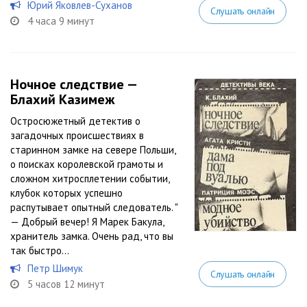
Юрий Яковлев-Суханов
Слушать онлайн
4 часа 9 минут
Ночное следствие —
Блахий Казимеж
Остросюжетный детектив о
загадочных происшествиях в
старинном замке на севере Польши,
о поисках королевской грамоты и
сложном хитросплетении событии,
клубок которых успешно
распутывает опытный следователь. "
— Добрый вечер! Я Марек Бакула,
хранитель замка. Очень рад, что вы
так быстро...
Петр Шимук
Слушать онлайн
5 часов 12 минут