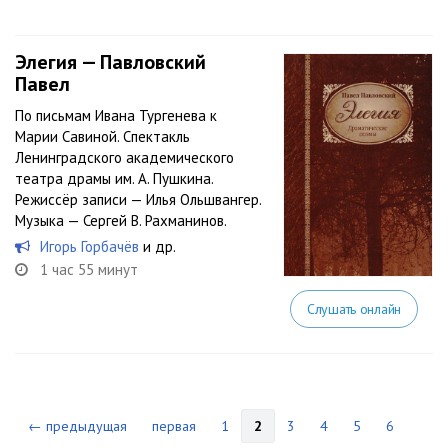
Элегия — Павловский
Павел
По письмам Ивана Тургенева к
Марии Савиной. Спектакль
Ленинградского академического
театра драмы им. А. Пушкина.
Режиссёр записи — Илья Ольшвангер.
Музыка — Сергей В. Рахманинов.
Игорь Горбачёв
и др.
1 час 55 минут
Слушать онлайн
← предыдущая
первая
1
2
3
4
5
6