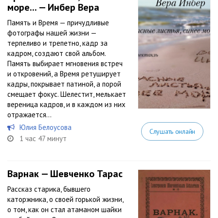
море... — Инбер Вера
Память и Время — причудливые
фотографы нашей жизни —
терпеливо и трепетно, кадр за
кадром, создают свой альбом.
Память выбирает мгновения встреч
и откровений, а Время ретуширует
кадры, покрывает патиной, а порой
смещает фокус. Шелестит, мелькает
вереница кадров, и в каждом из них
отражается...
Юлия Белоусова
Слушать онлайн
1 час 47 минут
Варнак — Шевченко Тарас
Рассказ старика, бывшего
каторжника, о своей горькой жизни,
о том, как он стал атаманом шайки