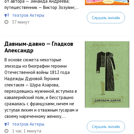
от автора — Зинаида Андреева;
путешественник — Виктор Зозулин;...
театров Актеры
Слушать онлайн
57 минут
Давным-давно — Гладков
Александр
В основе сюжета некоторые
эпизоды из биографии героини
Отечественной войны 1812 года
Надежды Дуровой. Героиня
спектакля — Шура Азарова,
переодевшись мужчиной, вступила в
кавалерийский полк, и бесстрашно
сражалась с французами, ничем не
уступая лихим и отважным гусарам и
своему нареченному жениху....
театров Актеры
Слушать онлайн
1 час 1 минута