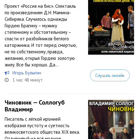
Проект «Россия на бис». Спектакль
по произведениям Д.Н. Мамина-
Сибиряка. Случилось однажды
Гордею Брагину – мужику
степенному и обстоятельному –
спасти от разбойников беглого
каторжника. И тот перед смертью,
не по собственному, правда,
желанию, открыл Гордею золотую
жилу. Все бы хорошо. Да...
Игорь Булыгин
Слушать онлайн
1 час 48 минут
Чиновник — Соллогуб
Владимир
Писатель с лёгкой иронией
изобразил пустоту и суетность
великосветского общества XIX века.
Отзывчивый на всё модное,