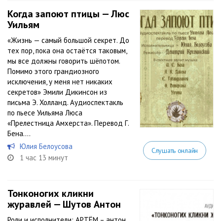
Когда запоют птицы — Люс
Уильям
«Жизнь — самый большой секрет. До
тех пор, пока она остаётся таковым,
мы все должны говорить шёпотом.
Помимо этого грандиозного
исключения, у меня нет никаких
секретов» Эмили Дикинсон из
письма Э. Холланд. Аудиоспектакль
по пьесе Уильяма Люса
«Прелестница Амхерста». Перевод Г.
Бена....
Юлия Белоусова
Слушать онлайн
1 час 13 минут
Тонконогих кликни
журавлей — Шутов Антон
Роли и исполнители: АРТЁМ – антон