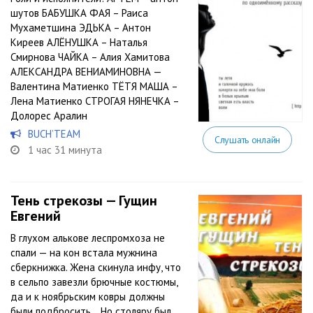
шутов БАБУШКА ФАЯ – Раиса
Мухаметшина ЭДЬКА – Антон
Киреев АЛЁНУШКА – Наталья
Смирнова ЧАЙКА – Алия Хамитова
АЛЕКСАНДРА ВЕНИАМИНОВНА —
Валентина Матиенко ТЁТЯ МАША –
Лена Матиенко СТРОГАЯ НЯНЕЧКА –
Долорес Аралин
BUCH’TEAM
Слушать онлайн
1 час 31 минута
Тень стрекозы — Гущин
Евгений
В глухом алькове леспромхоза не
спали — на кон встала мужнина
сберкнижка. Жена скинула инфу, что
в сельпо завезли брючные костюмы,
да и к ноябрьским ковры должны
были подбросить… Но столяру был