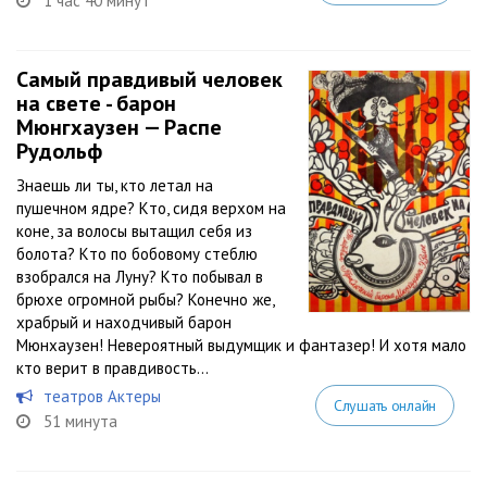
1 час 40 минут
Самый правдивый человек
на свете - барон
Мюнгхаузен — Распе
Рудольф
Знаешь ли ты, кто летал на
пушечном ядре? Кто, сидя верхом на
коне, за волосы вытащил себя из
болота? Кто по бобовому стеблю
взобрался на Луну? Кто побывал в
брюхе огромной рыбы? Конечно же,
храбрый и находчивый барон
Мюнхаузен! Невероятный выдумщик и фантазер! И хотя мало
кто верит в правдивость...
театров Актеры
Слушать онлайн
51 минута