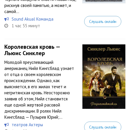
рискнув своей памятью, а может, и
самой...
Sound Akual Команда
Слушать онлайн
1 час 55 минут
Королевская кровь —
Льюис Синклер
Молодой преуспевающий
американец Нийл Кингсблад узнает
от отца о своем королевском
происхождении. Однако, как
выясняется, в его жилах течет и
негритянская кровь. Неосторожно
заявив об этом, Нийл становится
еще одной жертвой расовой
дискриминации. В ролях Нийл
Кингсблад — Пузырев Юрий;...
театров Актеры
Слушать онлайн