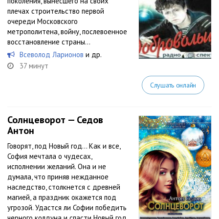
поколения, вынесшего на своих
плечах строительство первой
очереди Московского
метрополитена, войну, послевоенное
восстановление страны…
Всеволод Ларионов
и др.
37 минут
Слушать онлайн
Солнцеворот — Седов
Антон
Говорят, под Новый год… Как и все,
София мечтала о чудесах,
исполнении желаний. Она и не
думала, что приняв нежданное
наследство, столкнется с древней
магией, а праздник окажется под
угрозой. Удастся ли Софии победить
черного колдуна и спасти Новый год,