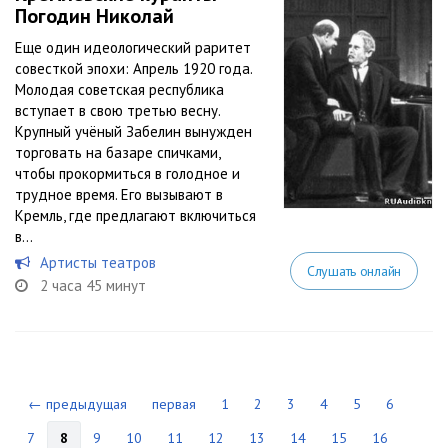
Погодин Николай
Еще один идеологический раритет
совесткой эпохи: Апрель 1920 года.
Молодая советская республика
вступает в свою третью весну.
Крупный учёный Забелин вынужден
торговать на базаре спичками,
чтобы прокормиться в голодное и
трудное время. Его вызывают в
Кремль, где предлагают включиться
в...
Артисты театров
Слушать онлайн
2 часа 45 минут
← предыдущая
первая
1
2
3
4
5
6
7
8
9
10
11
12
13
14
15
16