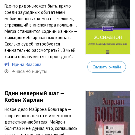
Где-то рядом, может быть, прямо
среди заурядных обитателей
меблированных комнат — человек,
стрелявший в инспектора полиции…
Мегрэ становится «одним из них» —
жильцом меблированных комнат.
Сколько судеб потребуется
внимательно рассмотреть?.. В чьей
жизни обнаружится второе дно?..
Ирина Власова
Слушать онлайн
4 часа 43 минуты
Один неверный шаг —
Кобен Харлан
Новое дело Майрона Болитара —
спортивного агента и известного
детектива-любителя! Майрон
Болитар и не думал, что, соглашаясь
стать агентом перспективной