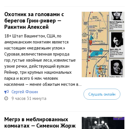
Охотник за головами с
берегов Грин-ривер —
Ракитин Алексей
18+ Штат Вашингтон, США, по
американским понятиям является
настоящим «медвежьим углом.»
Суровая, величественная природа
гор, густые хвойные леса, извилистые
узкие речки, действующий вулкан
Рейнир, три крупных национальных
парка и всего 6 млн. человек
населения — менее обжитым местом в...
Сергей Фокин
Слушать онлайн
9 часов 31 минута
Мегрэ в меблированных
комнатах — Сименон Жорж