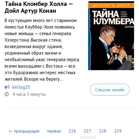
Тайна Кломбер Холла —
Дойл Артур Конан
В пустующем много лет старинном
поместье Клуббер-Холл появились
новые жильцы — семья генерала
Хэзерстона. Высокая стена,
возведенная вокруг здания,
уединенный образ жизни и
необъяснимый ужас генерала перед
всеми выходцами с Востока — все
это будоражило интерес местных
жителей. Вскоре на берегу...
kellog25
Слушать онлайн
4 часа 3 минуты
← предыдущая
первая
226
227
228
229