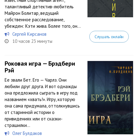
известный спортивный агент,
талантливый детектив-любитель
Майрон Болитар, ведущий
собственное расследование,
убежден: Кэти жива. Более того, он...
Сергей Кирсанов
Слушать онлайн
10 часов 23 минуты
Роковая игра — Брэдбери
Рэй
Ее звали Бет. Его — Чарлз. Они
любили друг друга. И вот однажды
она предложила сыграть в игру под
названием «хвать!». Игру, которую
она сама придумала, оттолкнувшись
от старинной истории о
привидениях или от сказки-
страшилки…
Олег Булдаков