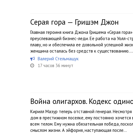
Серая гора — Гришэм Джон
Главная героиня книга Джона Гришема «Серая гора»
преуспевающей бизнес-леди. Ее работа на Уолл-ст
плаву, но и обеспечила ее довольной успешной жиз
женщина осталась без средств к существованию....
Валерий Стельмащук
17 часов 36 минут
Война олигархов. Кодекс один
Кирилл Мазур теперь отставной генерал. Несмотря
дом в престижном поселке, ему постоянно хочется
всем телом. Ему нужна обязательная победа, поско
смыслом жизни. А эйфория, наступающая после...