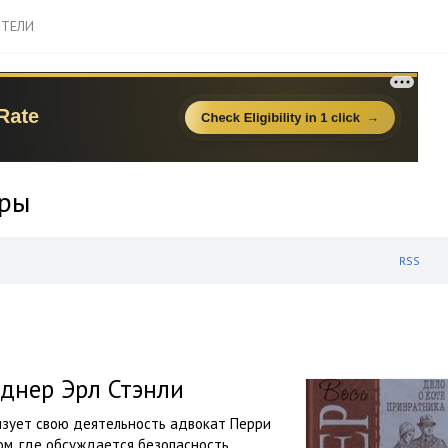
ТЕЛИ
еры
RSS
рднер Эрл Стэнли
изует свою деятельность адвокат Перри
лом, где обсуждается безопасность…