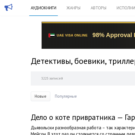
АУДИОКНИГИ
ЖАНРЫ
АВТОРЫ
ИСПОЛНИ
Детективы, боевики, трилл
3225 записей
Новые
Популярные
Дело о коте привратника — Га
Дьявольски разнообразная работа – так характер
Мейсон. В этот раз он столкнется со странным де