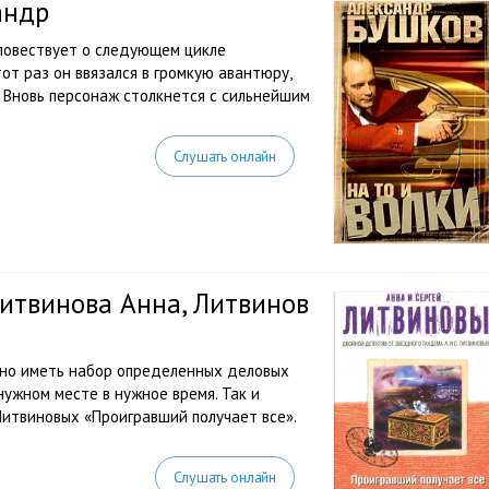
андр
 повествует о следующем цикле
от раз он ввязался в громкую авантюру,
 Вновь персонаж столкнется с сильнейшим
Слушать онлайн
итвинова Анна, Литвинов
жно иметь набор определенных деловых
 нужном месте в нужное время. Так и
 Литвиновых «Проигравший получает все».
Слушать онлайн