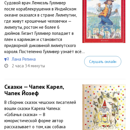
Судовой врач Лемюэль Гулливер
после кораблекрушения в Индийском
океане оказался в стране Лилипутии,
где живут крошечные человечки —
лилипуты, ростом не более 6
дюймов. Гигант Гулливер попадает в
плен к карликам и становится
придворной диковиной лилипутского
короля. Постепенно Гулливер узнаёт всё...
Лана Репина
Слушать онлайн
2 часа 34 минуты
Сказки — Чапек Карел,
Чапек Йозеф
В сборник сказок чешских писателей
вошли сказки Карела Чапека:
«Собачья сказка» — В
юмористической форме автор
рассказывает о том, как собака