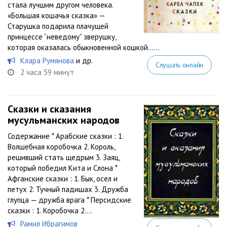
стала лучшим другом человека.
«Большая кошачья сказка» —
Старушка подарила плачущей
принцессе “неведому” зверушку,
которая оказалась обыкновенной кошкой…...
Клара Румянова
и др.
Слушать онлайн
2 часа 59 минут
Сказки и сказания
мусульманских народов
Содержание * Арабские сказки : 1.
Волшебная коробочка 2. Король,
решивший стать щедрым 3. Заяц,
который победил Кита и Слона *
Афганские сказки : 1. Бык, осел и
петух 2. Тучный падишах 3. Дружба
глупца — дружба врага * Персидские
сказки : 1. Коробочка 2....
Рамил Ибрагимов