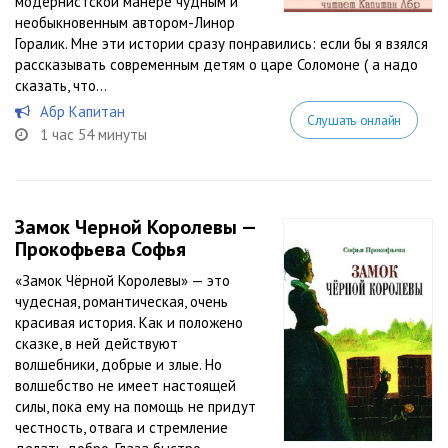
модернистской манере чудным и
необыкновенным автором-Линор
Горалик. Мне эти истории сразу понравились: если бы я взялся
рассказывать современным детям о царе Соломоне ( а надо
сказать, что...
Абр Капитан
Слушать онлайн
1 час 54 минуты
Замок Черной Королевы —
Прокофьева Софья
«Замок Чёрной Королевы» — это
чудесная, романтическая, очень
красивая история. Как и положено
сказке, в ней действуют
волшебники, добрые и злые. Но
волшебство не имеет настоящей
силы, пока ему на помощь не придут
честность, отвага и стремление