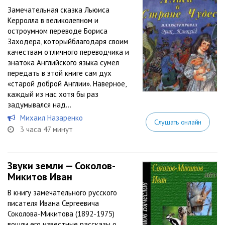
Замечательная сказка Льюиса
Керролла в великолепном и
остроумном переводе Бориса
Заходера, которыйблагодаря своим
качествам отличного переводчика и
знатока Английского языка сумел
передать в этой книге сам дух
«старой доброй Англии». Наверное,
каждый из нас хотя бы раз
задумывался над...
Михаил Назаренко
Слушать онлайн
3 часа 47 минут
Звуки земли — Соколов-
Микитов Иван
В книгу замечательного русского
писателя Ивана Сергеевича
Соколова-Микитова (1892-1975)
вошли его известные рассказы о