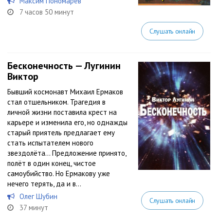
Максим Пономарёв
7 часов 50 минут
Слушать онлайн
Бесконечность — Лугинин
Виктор
Бывший космонавт Михаил Ермаков
стал отшельником. Трагедия в
личной жизни поставила крест на
карьере и изменила его, но однажды
старый приятель предлагает ему
стать испытателем нового
звездолёта… Предложение принято,
полёт в один конец, чистое
самоубийство. Но Ермакову уже
нечего терять, да и в...
Олег Шубин
Слушать онлайн
37 минут