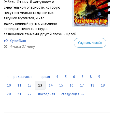
Робель. От них Джаг узнает о
смертельной опасности, которую
несут им миллионы ядовитых
лягушек мутантов, и что
единственный путь к спасению
перекрыт невесть откуда
взявшимися танками другой эпохи – целой...
CyberSam
Слушать онлайн
4 часа 27 минут
← предыдущая
первая
4
5
6
7
8
9
10
11
12
13
14
15
16
17
18
19
20
21
22
последняя
следующая →