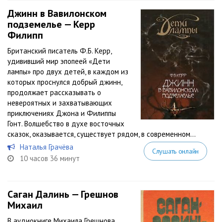
Джинн в Вавилонском
подземелье — Керр
Филипп
Британский писатель Ф.Б. Керр,
удививший мир эпопеей «Дети
лампы» про двух детей, в каждом из
которых проснулся добрый джинн,
продолжает рассказывать о
невероятных и захватывающих
приключениях Джона и Филиппы
Гонт. Волшебство в духе восточных
сказок, оказывается, существует рядом, в современном...
Наталья Грачёва
Слушать онлайн
10 часов 36 минут
Саган Далинь — Грешнов
Михаил
В аудиокниге Михаила Грешнова