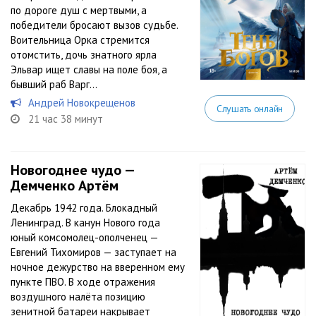
по дороге душ с мертвыми, а
победители бросают вызов судьбе.
Воительница Орка стремится
отомстить, дочь знатного ярла
Эльвар ищет славы на поле боя, а
бывший раб Варг...
Андрей Новокрещенов
Слушать онлайн
21 час 38 минут
Новогоднее чудо —
Демченко Артём
Декабрь 1942 года. Блокадный
Ленинград. В канун Нового года
юный комсомолец-ополченец —
Евгений Тихомиров — заступает на
ночное дежурство на вверенном ему
пункте ПВО. В ходе отражения
воздушного налёта позицию
зенитной батареи накрывает