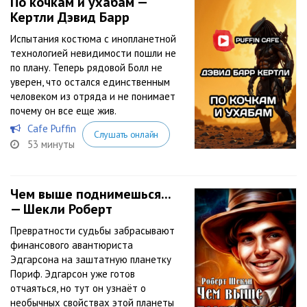
По кочкам и ухабам —
Кертли Дэвид Барр
Испытания костюма с инопланетной
технологией невидимости пошли не
по плану. Теперь рядовой Болл не
уверен, что остался единственным
человеком из отряда и не понимает
почему он все еще жив.
Cafe Puffin
Слушать онлайн
53 минуты
Чем выше поднимешься...
— Шекли Роберт
Превратности судьбы забрасывают
финансового авантюриста
Эдгарсона на заштатную планетку
Пориф. Эдгарсон уже готов
отчаяться, но тут он узнаёт о
необычных свойствах этой планеты