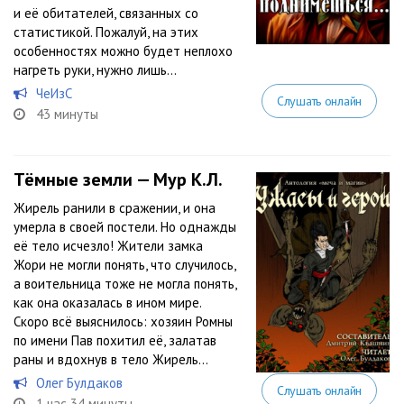
и её обитателей, связанных со
статистикой. Пожалуй, на этих
особенностях можно будет неплохо
нагреть руки, нужно лишь...
ЧеИзС
Слушать онлайн
43 минуты
Тёмные земли — Мур К.Л.
Жирель ранили в сражении, и она
умерла в своей постели. Но однажды
её тело исчезло! Жители замка
Жори не могли понять, что случилось,
а воительница тоже не могла понять,
как она оказалась в ином мире.
Скоро всё выяснилось: хозяин Ромны
по имени Пав похитил её, залатав
раны и вдохнув в тело Жирель...
Олег Булдаков
Слушать онлайн
1 час 34 минуты