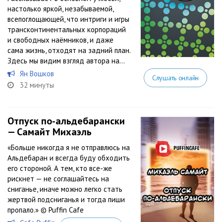
настолько яркой, незабываемой,
всепоглощающей, что интриги и игры
трансконтинентальных корпораций
и свободных наёмников, и даже
сама жизнь, отходят на задний план.
Здесь мы видим взгляд автора на...
Ян Вошков
Слушать онлайн
32 минуты
Отпуск по-альдебарански
— Самайт Михаэль
«Больше никогда я не отправлюсь на
Альдебаран и всегда буду обходить
его стороной. А тем, кто все-же
рискнет — не соглашайтесь на
сниганье, иначе можно легко стать
жертвой подсниганья и тогда пиши
пропало.» © Puffin Cafe