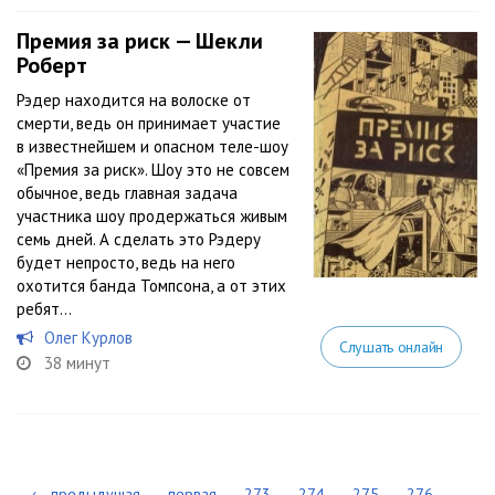
Премия за риск — Шекли
Роберт
Рэдер находится на волоске от
смерти, ведь он принимает участие
в известнейшем и опасном теле-шоу
«Премия за риск». Шоу это не совсем
обычное, ведь главная задача
участника шоу продержаться живым
семь дней. А сделать это Рэдеру
будет непросто, ведь на него
охотится банда Томпсона, а от этих
ребят...
Олег Курлов
Слушать онлайн
38 минут
← предыдущая
первая
273
274
275
276