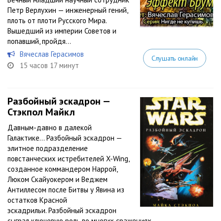
Петр Верлухин — инженерный гений,
плоть от плоти Русского Мира.
Вышедший из империи Советов и
попавший, пройдя...
Вячеслав Герасимов
Слушать онлайн
15 часов 17 минут
Разбойный эскадрон —
Стэкпол Майкл
Давным-давно в далекой
Галактике… Разбойный эскадрон —
элитное подразделение
повстанческих истребителей X-Wing,
созданное коммандером Наррой,
Люком Скайуокером и Веджем
Антиллесом после Битвы у Явина из
остатков Красной
эскадрильи. Разбойный эскадрон
сыграл ключевую роль во многих сражениях...