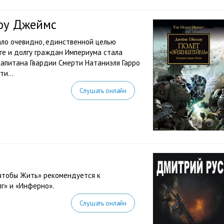
оу Джеймс
ало очевидно, единственной целью
ге и долгу граждан Империума стала
апитана Гвардии Смерти Натаниэля Гарро
и...
Слушать онлайн
 чтобы Жить» рекомендуется к
г» и «Инферно».
Слушать онлайн