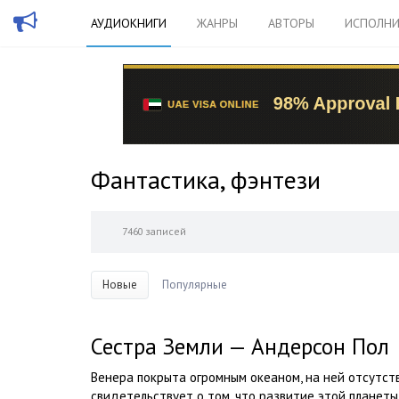
АУДИОКНИГИ
ЖАНРЫ
АВТОРЫ
ИСПОЛНИ
Фантастика, фэнтези
7460 записей
Новые
Популярные
Сестра Земли — Андерсон Пол
Венера покрыта огромным океаном, на ней отсутст
свидетельствует о том, что развитие этой планеты