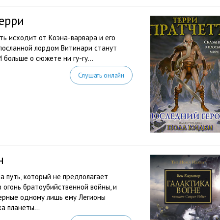
ерри
сть исходит от Коэна-варвара и его
 посланной лордом Витинари станут
 больше о сюжете ни гу-гу…
Слушать онлайн
н
а путь, который не предполагает
в огонь братоубийственной войны, и
верные одному лишь ему Легионы
а планеты...