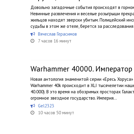
Довольно загадочные события происходят в горном
Невинные развлечения и веселые розыгрыши прекр
жильцов находят зверски убитым. Полицейский ин
судьбы в этом же отеле, берется за расследования 
Вячеслав Герасимов
7 часов 16 минут
Warhammer 40000. Император 
Новая антология знаменитой серии «Ересь Хоруса»
Warhammer 40k происходит в XLI тысячелетии наше
40.000). В это время на обозримых просторах Гала
огромное звездное государство. Империя...
Gel2323
10 часов 50 минут