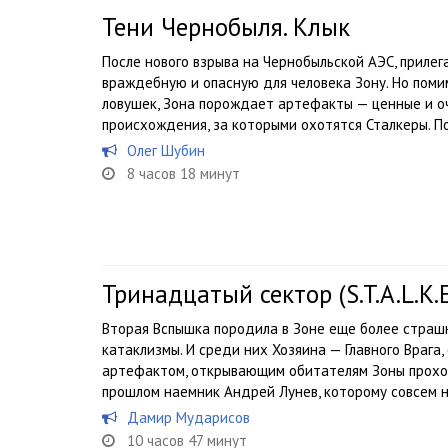
Тени Чернобыля. Клык
После нового взрыва на Чернобыльской АЭС, приле
враждебную и опасную для человека Зону. Но пом
ловушек, Зона порождает артефакты — ценные и о
происхождения, за которыми охотятся Сталкеры. По.
Олег Шубин
8 часов 18 минут
Тринадцатый сектор (S.T.A.L.K.
Вторая Вспышка породила в Зоне еще более страш
катаклизмы. И среди них Хозяина — Главного Враг
артефактом, открывающим обитателям Зоны проход
прошлом наемник Андрей Лунев, которому совсем н
Дамир Мударисов
10 часов 47 минут