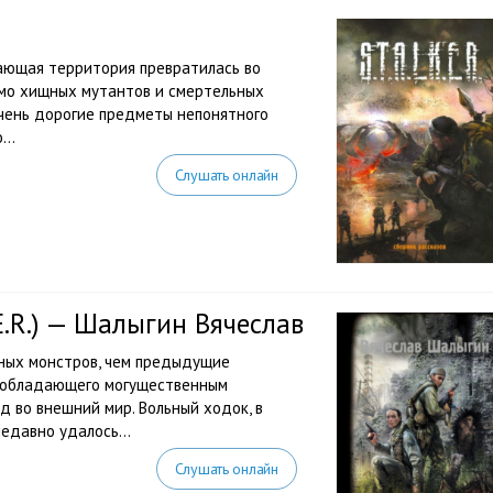
гающая территория превратилась во
имо хищных мутантов и смертельных
чень дорогие предметы непонятного
..
Слушать онлайн
E.R.) — Шалыгин Вячеслав
ных монстров, чем предыдущие
а, обладающего могущественным
 во внешний мир. Вольный ходок, в
едавно удалось...
Слушать онлайн