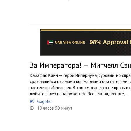
За Императора! — Митчелл Сэ
Кайафас Каин — герой Империума, суровый, но спр
сражавшийся с самыми кошмарными обитателями Га
застенчивый человек. В том смысле, что не прочь о
любитель лезть на рожон. Но Вселенная, похоже,...
Gogoler
10 часов 50 минут