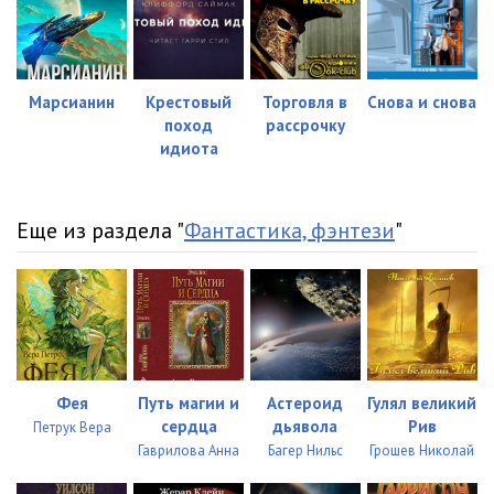
Марсианин
Крестовый
Торговля в
Снова и снова
поход
рассрочку
идиота
Еще из раздела "
Фантастика, фэнтези
"
Фея
Путь магии и
Астероид
Гулял великий
сердца
дьявола
Рив
Петрук Вера
Гаврилова Анна
Багер Нильс
Грошев Николай