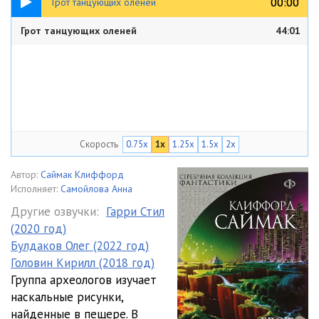
00:00
00:00
Грот танцующих оленей
Грот танцующих оленей
44:01
Скорость
0.75x
1x
1.25x
1.5x
2x
Автор:
Саймак Клиффорд
Исполняет:
Самойлова Анна
Другие озвучки:
Гарри Стил
(2020 год)
Булдаков Олег (2022 год)
Головин Кирилл (2018 год)
Группа археологов изучает
наскальные рисунки,
найденные в пещере. В