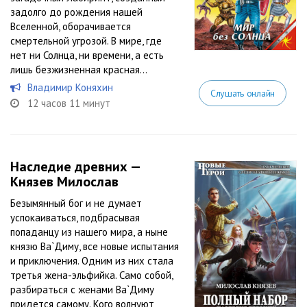
задолго до рождения нашей
Вселенной, оборачивается
смертельной угрозой. В мире, где
нет ни Солнца, ни времени, а есть
лишь безжизненная красная...
Владимир Коняхин
Слушать онлайн
12 часов 11 минут
Наследие древних —
Князев Милослав
Безымянный бог и не думает
успокаиваться, подбрасывая
попаданцу из нашего мира, а ныне
князю Ва`Диму, все новые испытания
и приключения. Одним из них стала
третья жена-эльфийка. Само собой,
разбираться с женами Ва`Диму
придется самому. Кого волнуют