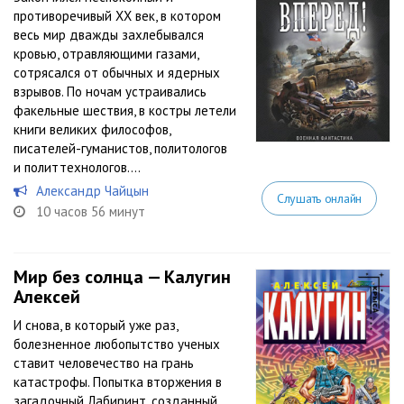
противоречивый ХХ век, в котором
весь мир дважды захлебывался
кровью, отравляющими газами,
сотрясался от обычных и ядерных
взрывов. По ночам устраивались
факельные шествия, в костры летели
книги великих философов,
писателей-гуманистов, политологов
и политтехнологов....
Александр Чайцын
Слушать онлайн
10 часов 56 минут
Мир без солнца — Калугин
Алексей
И снова, в который уже раз,
болезненное любопытство ученых
ставит человечество на грань
катастрофы. Попытка вторжения в
загадочный Лабиринт, созданный