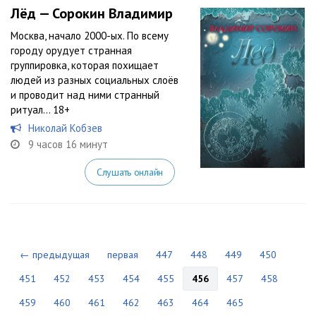
Лёд — Сорокин Владимир
Москва, начало 2000-ых. По всему
городу орудует странная
группировка, которая похищает
людей из разных социальных слоёв
и проводит над ними странный
ритуал… 18+
Николай Кобзев
9 часов 16 минут
Слушать онлайн
← предыдущая
первая
447
448
449
450
451
452
453
454
455
456
457
458
459
460
461
462
463
464
465