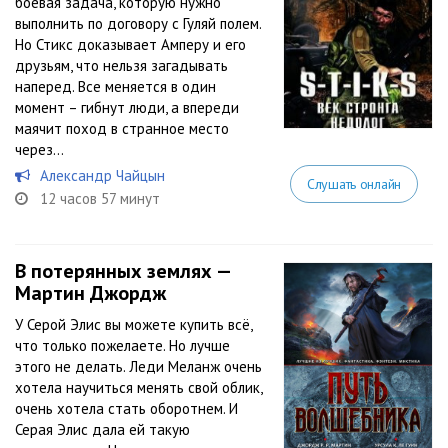
боевая задача, которую нужно
выполнить по договору с Гуляй полем.
Но Стикс доказывает Амперу и его
друзьям, что нельзя загадывать
наперед. Все меняется в один
момент – гибнут люди, а впереди
маячит поход в странное место
через...
Александр Чайцын
Слушать онлайн
12 часов 57 минут
В потерянных землях —
Мартин Джордж
У Серой Элис вы можете купить всё,
что только пожелаете. Но лучше
этого не делать. Леди Меланж очень
хотела научиться менять свой облик,
очень хотела стать оборотнем. И
Серая Элис дала ей такую