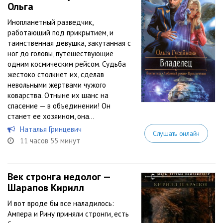
Ольга
Инопланетный разведчик,
работающий под прикрытием, и
таинственная девушка, закутанная с
ног до головы, путешествующие
одним космическим рейсом. Судьба
жестоко столкнет их, сделав
невольными жертвами чужого
коварства. Отныне их шанс на
спасение — в объединении! Он
станет ее хозяином, она...
Наталья Гринцевич
Слушать онлайн
11 часов 55 минут
Век стронга недолог —
Шарапов Кирилл
И вот вроде бы все наладилось:
Ампера и Рину приняли стронги, есть