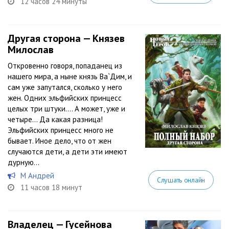
12 часов 24 минуты
Другая сторона — Князев
Милослав
Откровенно говоря, попаданец из
нашего мира, а ныне князь Ва`Дим, и
сам уже запутался, сколько у него
жен. Одних эльфийских принцесс
целых три штуки.… А может, уже и
четыре… Да какая разница!
Эльфийских принцесс много не
бывает. Иное дело, что от жен
случаются дети, а дети эти имеют
дурную...
М Андрей
Слушать онлайн
11 часов 18 минут
Владелец — Гусейнова