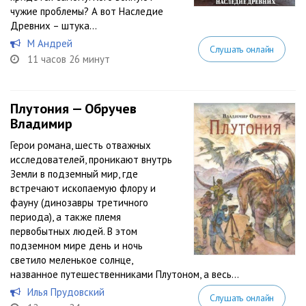
чужие проблемы? А вот Наследие
Древних – штука...
М Андрей
Слушать онлайн
11 часов 26 минут
Плутония — Обручев
Владимир
Герои романа, шесть отважных
исследователей, проникают внутрь
Земли в подземный мир, где
встречают ископаемую флору и
фауну (динозавры третичного
периода), а также племя
первобытных людей. В этом
подземном мире день и ночь
светило меленькое солнце,
названное путешественниками Плутоном, а весь...
Илья Прудовский
Слушать онлайн