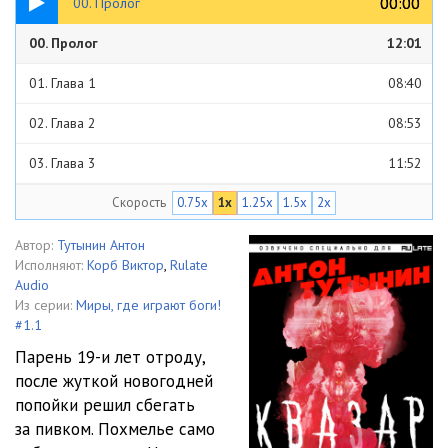
00:00
00:00
00. Пролог
00. Пролог
12:01
01. Глава 1
08:40
02. Глава 2
08:53
03. Глава 3
11:52
Скорость
0.75x
1x
1.25x
1.5x
2x
04. Глава 4
10:40
05. Глава 5
13:00
Автор:
Тутынин Антон
Исполняют:
Корб Виктор
,
Rulate
06. Глава 6
11:28
Audio
Из серии:
Миры, где играют боги!
07. Глава 7
10:15
#1.1
Парень 19-и лет отроду,
08. Глава 8
09:25
после жуткой новогодней
попойки решил сбегать
09. Глава 9
09:13
за пивком. Похмелье само
10. Глава 10
13:03