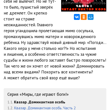
себя не вылечит. Но не тут-
то было, пушистый зверёк
11. Глава 11
14:53
не дремлет. Он крепко
стоит на страже
12. Глава 12
09:25
неожиданностей. Главного
13. Глава 13
07:30
героя угандошила пролетающая мимо сосулька,
промахнувшись мимо матери и новорожденного
14. Глава 14
08:44
ребёнка. Ну здравствуй новый дивный мир. «Погоди…
Какого хера у меня столько ног?!» Но испытания
15. Глава 15
14:30
и лишения, а особенно ответственность за чужие
16. Глава 16
14:26
судьбы и жизни любого заставят быстро повзрослеть!
Так чего же он хочет от новой жизни? Доминировать
17. Глава 17
10:31
над всеми видами? Покорить все континенты?
А может обратить свой взор ещё выше?
18. Глава 18
17:43
19. Глава 19
09:32
Серия «Миры, где играют боги!»
20. Глава 20
12:45
1.1.
Квазар. Доминантная особь
21. Глава 21
11:06
1.2.
Квазар. Доминантная особь. Часть 2