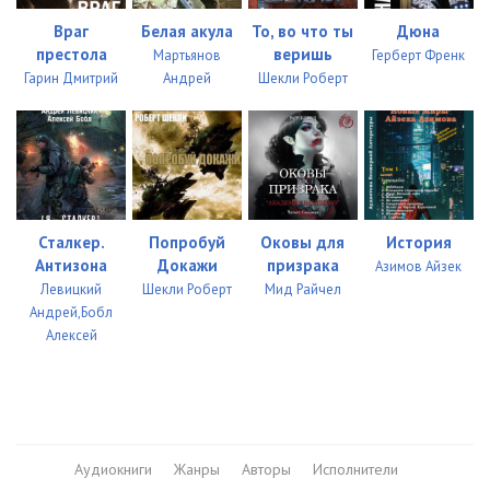
33. Глава 33
16:44
Враг
Белая акула
То, во что ты
Дюна
престола
веришь
Мартьянов
Герберт Френк
34. Глава 34
20:57
Гарин Дмитрий
Андрей
Шекли Роберт
35. Глава 35
17:40
36. Глава 36
21:49
37. Глава 37
18:35
38. Глава 38
16:10
Сталкер.
Попробуй
Оковы для
История
Антизона
Докажи
призрака
Азимов Айзек
39. Глава 39
16:54
Левицкий
Шекли Роберт
Мид Райчел
Андрей,Бобл
40. Глава 40
18:00
Алексей
41. Глава 41
16:04
42. Глава 42
29:46
43. Глава 43
18:31
Аудиокниги
Жанры
Авторы
Исполнители