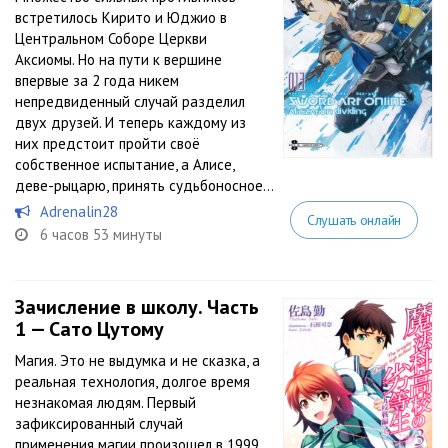
встретилось Кирито и Юджио в
Центральном Соборе Церкви
Аксиомы. Но на пути к вершине
впервые за 2 года никем
непредвиденный случай разделил
двух друзей. И теперь каждому из
них предстоит пройти своё
собственное испытание, а Алисе,
деве-рыцарю, принять судьбоносное...
Adrenalin28
Слушать онлайн
6 часов 53 минуты
Зачисление в школу. Часть
1 — Сато Цутому
Магия. Это не выдумка и не сказка, а
реальная технология, долгое время
незнакомая людям. Первый
зафиксированный случай
применения магии произошел в 1999