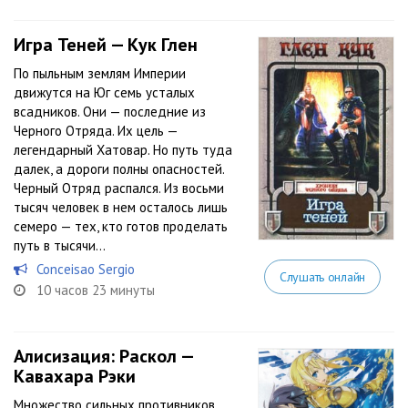
Игра Теней — Кук Глен
По пыльным землям Империи
движутся на Юг семь усталых
всадников. Они — последние из
Черного Отряда. Их цель —
легендарный Хатовар. Но путь туда
далек, а дороги полны опасностей.
Черный Отряд распался. Из восьми
тысяч человек в нем осталось лишь
семеро — тех, кто готов проделать
путь в тысячи...
Conceisao Sergio
Слушать онлайн
10 часов 23 минуты
Алисизация: Раскол —
Кавахара Рэки
Множество сильных противников