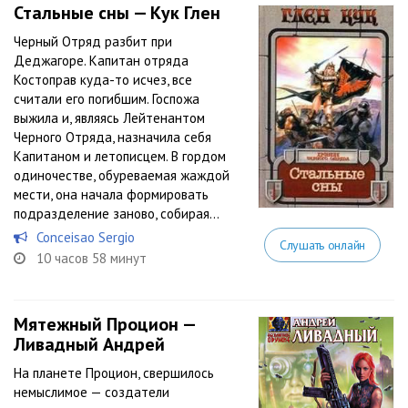
Стальные сны — Кук Глен
Черный Отряд разбит при
Деджагоре. Капитан отряда
Костоправ куда-то исчез, все
считали его погибшим. Госпожа
выжила и, являясь Лейтенантом
Черного Отряда, назначила себя
Капитаном и летописцем. В гордом
одиночестве, обуреваемая жаждой
мести, она начала формировать
подразделение заново, собирая...
Conceisao Sergio
Слушать онлайн
10 часов 58 минут
Мятежный Процион —
Ливадный Андрей
На планете Процион, свершилось
немыслимое — создатели