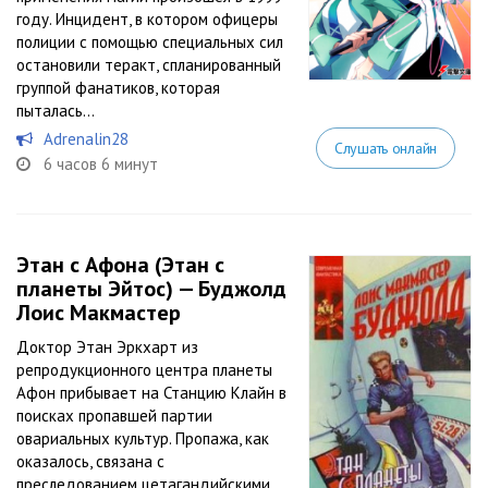
году. Инцидент, в котором офицеры
полиции с помощью специальных сил
остановили теракт, спланированный
группой фанатиков, которая
пыталась...
Adrenalin28
Слушать онлайн
6 часов 6 минут
Этан с Афона (Этан с
планеты Эйтос) — Буджолд
Лоис Макмастер
Доктор Этан Эркхарт из
репродукционного центра планеты
Афон прибывает на Станцию Клайн в
поисках пропавшей партии
овариальных культур. Пропажа, как
оказалось, связана с
преследованием цетагандийскими